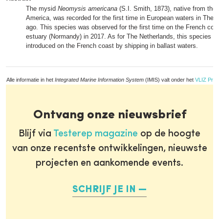
The mysid
Neomysis americana
(S.I. Smith, 1873), native from the
America, was recorded for the first time in European waters in The 
ago. This species was observed for the first time on the French coas
estuary (Normandy) in 2017. As for The Netherlands, this species h
introduced on the French coast by shipping in ballast waters.
Alle informatie in het
Integrated Marine Information System
(IMIS) valt onder het
VLIZ Priv
Ontvang onze nieuwsbrief
Blijf via
Testerep magazine
op de hoogte
van onze recentste ontwikkelingen, nieuwste
projecten en aankomende events.
SCHRIJF JE IN