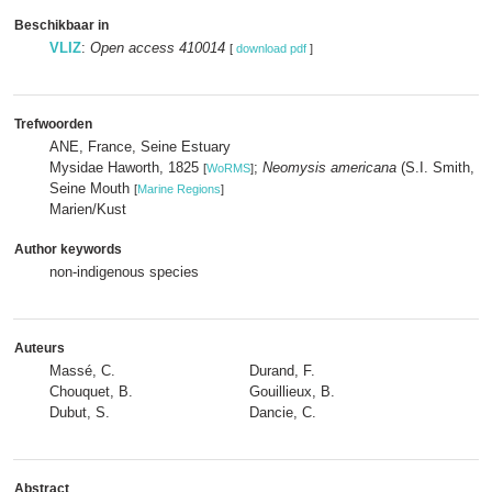
Beschikbaar in
VLIZ
:
Open access 410014
[
download pdf
]
Trefwoorden
ANE, France, Seine Estuary
Mysidae Haworth, 1825
;
Neomysis americana
(S.I. Smith, 1
[
WoRMS
]
Seine Mouth
[
Marine Regions
]
Marien/Kust
Author keywords
non-indigenous species
Auteurs
Massé, C.
Durand, F.
Chouquet, B.
Gouillieux, B.
Dubut, S.
Dancie, C.
Abstract