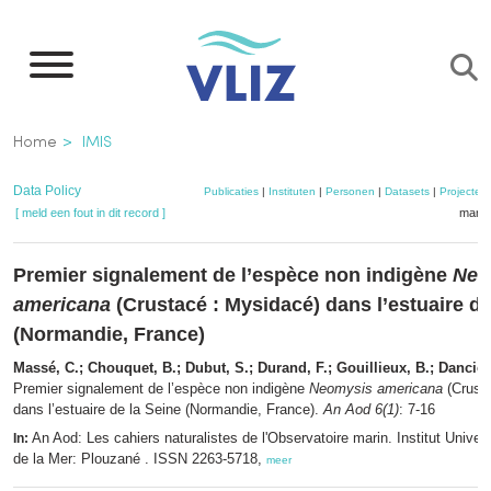
Overslaan
en
naar
de
Kruimelpad
Home
IMIS
inhoud
gaan
Data Policy
Publicaties
|
Instituten
|
Personen
|
Datasets
|
Projecten
[ meld een fout in dit record ]
mandj
Premier signalement de l’espèce non indigène
Neo
americana
(Crustacé : Mysidacé) dans l’estuaire de
(Normandie, France)
Massé, C.; Chouquet, B.; Dubut, S.; Durand, F.; Gouillieux, B.; Dancie,
Premier signalement de l’espèce non indigène
Neomysis americana
(Crusta
dans l’estuaire de la Seine (Normandie, France).
An Aod 6(1)
: 7-16
An Aod: Les cahiers naturalistes de l'Observatoire marin. Institut Univer
In:
de la Mer: Plouzané . ISSN 2263-5718,
meer