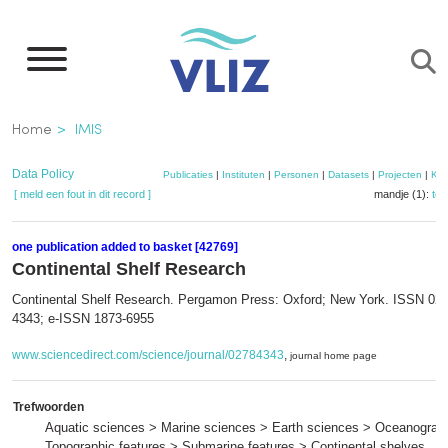
Overslaan
en
naar
de
Kruimelpad
Home
IMIS
inhoud
gaan
Data Policy
Publicaties
|
Instituten
|
Personen
|
Datasets
|
Projecten
|
Kaa
[ meld een fout in dit record ]
mandje (1):
to
one publication added to basket [42769]
Continental Shelf Research
Continental Shelf Research. Pergamon Press: Oxford; New York. ISSN 027
4343; e-ISSN 1873-6955
www.sciencedirect.com/science/journal/02784343
,
journal home page
Trefwoorden
Aquatic sciences > Marine sciences > Earth sciences > Oceanograp
Topographic features > Submarine features > Continental shelves