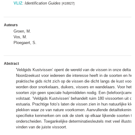
VLIZ
:
Identification Guides
[418827]
Auteurs
Groen, M.
Vos, M.
Ploegaert, S.
Abstract
'Veldgids Kustvissen’ opent de wereld van de vissen in onze delta e
Noordzeekust voor iedereen die interesse heeft in de soorten en hun
praktische gids richt zich op de vissen die dicht langs de kust voo
worden door snorkelaars, duikers, vissers en wandelaars. Voor het i
soorten zijn geen speciale hulpmiddelen nodig. Een (telefoon)camera
volstaat. ‘Veldgids Kustvissen’ behandelt ruim 180 vissoorten uit d
estuaria. Prachtige foto’s laten de vissen zien in hun natuurlijke kle
plekken waar ze van nature voorkomen. Aanvullende detailtekening
specifieke kenmerken om ook de sterk op elkaar lijkende soorten t
onderscheiden. Toegankelijke determinatiesleutels met veel illustrati
vinden van de juiste vissoort.