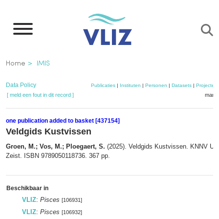
Overslaan
en
naar
de
Kruimelpad
Home
IMIS
inhoud
gaan
Data Policy
Publicaties
|
Instituten
|
Personen
|
Datasets
|
Projecten
[ meld een fout in dit record ]
mandj
one publication added to basket [437154]
Veldgids Kustvissen
Groen, M.; Vos, M.; Ploegaert, S.
(2025). Veldgids Kustvissen. KNNV Uitg
Zeist. ISBN 9789050118736. 367 pp.
Beschikbaar in
VLIZ
:
Pisces
[106931]
VLIZ
:
Pisces
[106932]