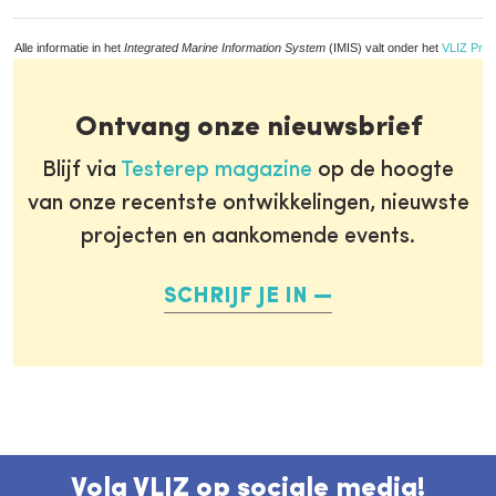
Alle informatie in het
Integrated Marine Information System
(IMIS) valt onder het
VLIZ Priv
Ontvang onze nieuwsbrief
Blijf via
Testerep magazine
op de hoogte
van onze recentste ontwikkelingen, nieuwste
projecten en aankomende events.
SCHRIJF JE IN
Volg VLIZ op sociale media!