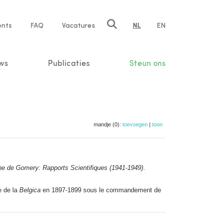
ents
FAQ
Vacatures
NL
EN
n
ws
Publicaties
Steun ons
mandje (0):
toevoegen
|
toon
 de Gomery: Rapports Scientifiques (1941-1949)
.
e de la
Belgica
en 1897-1899 sous le commandement de