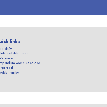
uick links
rineInfo
talogus bibliotheek
IZ-cruises
mpendium voor Kust en Zee
stportaal
heldemonitor