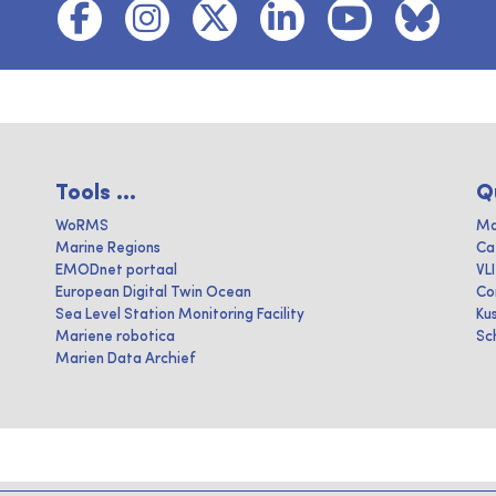
Tools ...
Q
WoRMS
Ma
Marine Regions
Ca
EMODnet portaal
VL
European Digital Twin Ocean
Co
Sea Level Station Monitoring Facility
Ku
Mariene robotica
Sc
Marien Data Archief