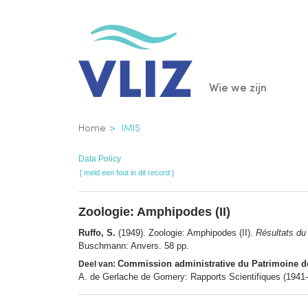
Overslaan
en
naar
de
Main
Wie we zijn
inhoud
gaan
navigatio
Kruimelpad
Home
IMIS
Data Policy
[ meld een fout in dit record ]
Zoologie: Amphipodes (II)
Ruffo, S.
(1949). Zoologie: Amphipodes (II).
Résultats du
Buschmann: Anvers. 58 pp.
Commission administrative du Patrimoine de l
Deel van:
A. de Gerlache de Gomery: Rapports Scientifiques (194