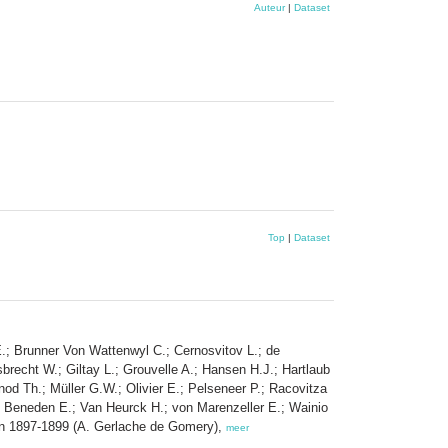
Auteur
|
Dataset
Top
|
Dataset
E.; Brunner Von Wattenwyl C.; Cernosvitov L.; de
recht W.; Giltay L.; Grouvelle A.; Hansen H.J.; Hartlaub
od Th.; Müller G.W.; Olivier E.; Pelseneer P.; Racovitza
n Beneden E.; Van Heurck H.; von Marenzeller E.; Wainio
ween 1897-1899 (A. Gerlache de Gomery),
meer