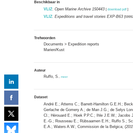
Beschikbaar in
VLIZ
:
Open Marine Archive 150443
[
download pdf
]
VLIZ
:
Expeditions and travel stories EXP-B63
[5999
Trefwoorden
Documents > Expedition reports
Marien/Kust
Auteur
Ruffo, S.
,
meer
Dataset
André E.; Attems C.; Barrett-Hamilton G.E.H.; Beck
Gerlache de Gomery A.; de Man J.G.; de Selys Longc
Cl.; Hérouard E.; Hoek P.P.C.; Ihle J.E.W.; Jacobs 
E.-G.; Rousseau E.; Rübsaamen E.H.; Ruffo S.; Scho
E.A.; Waters A.W.; Commission de la Belgica; (2015