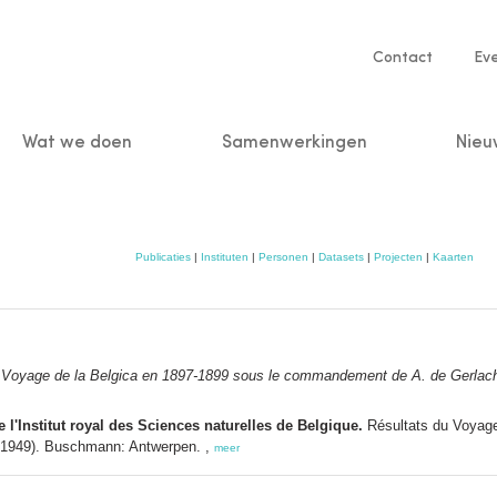
Service
Contact
Ev
navigatio
Wat we doen
Samenwerkingen
Nieu
n
Publicaties
|
Instituten
|
Personen
|
Datasets
|
Projecten
|
Kaarten
 Voyage de la
Belgica
en 1897-1899 sous le commandement de A. de Gerlache
'Institut royal des Sciences naturelles de Belgique.
Résultats du Voyag
1-1949). Buschmann: Antwerpen. ,
meer