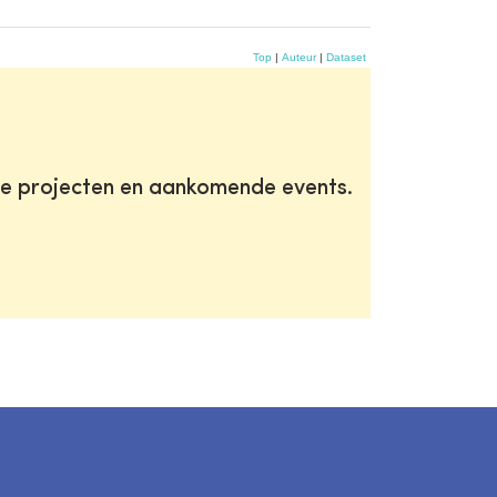
Top
|
Auteur
|
Dataset
te projecten en aankomende events.