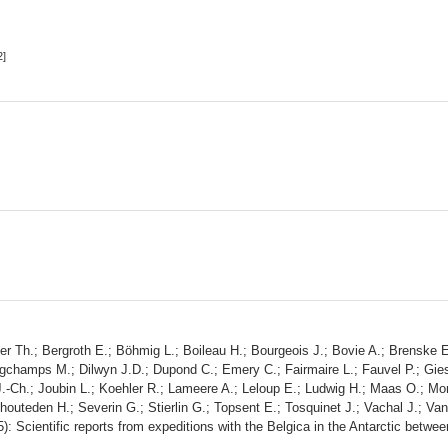
2]
er Th.; Bergroth E.; Böhmig L.; Boileau H.; Bourgeois J.; Bovie A.; Brenske 
hamps M.; Dilwyn J.D.; Dupond C.; Emery C.; Fairmaire L.; Fauvel P.; Giesb
J.-Ch.; Joubin L.; Koehler R.; Lameere A.; Leloup E.; Ludwig H.; Maas O.; Mon
uteden H.; Severin G.; Stierlin G.; Topsent E.; Tosquinet J.; Vachal J.; Va
): Scientific reports from expeditions with the Belgica in the Antarctic bet