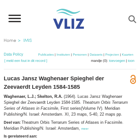
Overslaan
en
naar
de
Kruimelpad
Home
IMIS
inhoud
gaan
Data Policy
Publicaties
|
Instituten
|
Personen
|
Datasets
|
Projecten
|
Kaarten
[ meld een fout in dit record ]
mandje (0):
toevoegen
|
toon
Lucas Jansz Waghenaer Spieghel der
Zeevaerdt Leyden 1584-1585
Waghenaer, L.J.; Skelton, R.A.
(1964). Lucas Jansz Waghenaer
Spieghel der Zeevaerdt Leyden 1584-1585.
Theatrum Orbis Terrarum
Series of Atlases in Facsimile
, First series(Volume IV). Meridian
Publishing/N. Israel: Amsterdam. XI, 23 maps, 5-40, 22 maps pp.
Theatrum Orbis Terrarum Series of Atlases in Facsimile.
Deel van:
Meridian Publishing/N. Israel: Amsterdam,
meer
Is gerelateerd aan: