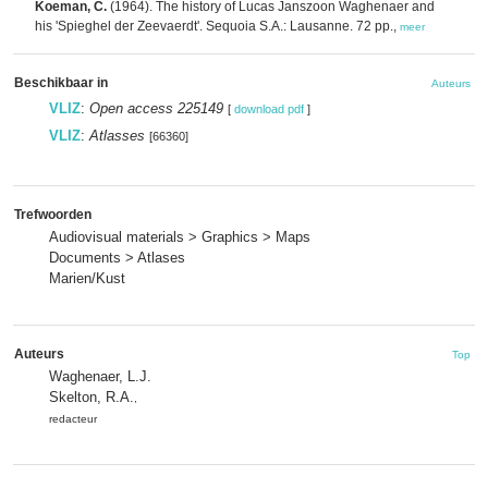
Koeman, C.
(1964). The history of Lucas Janszoon Waghenaer and
his 'Spieghel der Zeevaerdt'. Sequoia S.A.: Lausanne. 72 pp.,
meer
Beschikbaar in
Auteurs
VLIZ
:
Open access 225149
[
download pdf
]
VLIZ
:
Atlasses
[66360]
Trefwoorden
Audiovisual materials > Graphics > Maps
Documents > Atlases
Marien/Kust
Auteurs
Top
Waghenaer, L.J.
Skelton, R.A.
,
redacteur