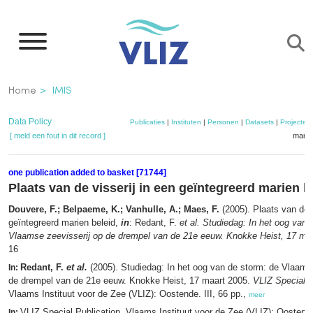
Overslaan
en
naar
de
Kruimelpad
Home
IMIS
inhoud
gaan
Data Policy
Publicaties
|
Instituten
|
Personen
|
Datasets
|
Projecten
[ meld een fout in dit record ]
mandj
one publication added to basket [71744]
Plaats van de visserij in een geïntegreerd marien b
Douvere, F.; Belpaeme, K.; Vanhulle, A.; Maes, F.
(2005). Plaats van de v
geïntegreerd marien beleid,
in
: Redant, F.
et al.
Studiedag: In het oog van 
Vlaamse zeevisserij op de drempel van de 21e eeuw. Knokke Heist, 17 maa
16
Redant, F.
et al.
(2005). Studiedag: In het oog van de storm: de Vlaams
In:
de drempel van de 21e eeuw. Knokke Heist, 17 maart 2005.
VLIZ Special P
Vlaams Instituut voor de Zee (VLIZ): Oostende. III, 66 pp.,
meer
VLIZ Special Publication. Vlaams Instituut voor de Zee (VLIZ): Oosten
In: