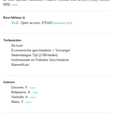
0950,
meer
Beschikbaar in
VLIZ
:
Open access 375324
[
download pdf
]
Trefwoorden
De kust
Economische geschiedenis > Visvangst
Hedendaagse Tijd (1789-heden)
Institutionele en Politieke Geschiedenis
Marien/Kust
Auteurs
Douvere, F.
,
meer
Belpaeme, K.
,
meer
Vanhulle, A.
,
meer
Maes, F.
,
meer