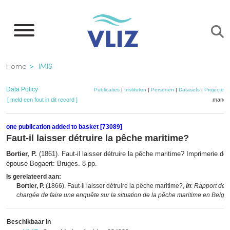
Overslaan
en
naar
de
Kruimelpad
Home
IMIS
inhoud
gaan
Data Policy
Publicaties
|
Instituten
|
Personen
|
Datasets
|
Projecten
[ meld een fout in dit record ]
mandje
one publication added to basket [73089]
Faut-il laisser détruire la pêche maritime?
Bortier, P.
(1861). Faut-il laisser détruire la pêche maritime? Imprimerie de
épouse Bogaert: Bruges. 8 pp.
Is gerelateerd aan:
Bortier, P.
(1866). Faut-il laisser détruire la pêche maritime?,
in
:
Rapport de 
chargée de faire une enquête sur la situation de la pêche maritime en Belgiq
Beschikbaar in