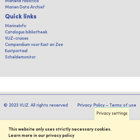
Mariene robotica
Marien Data Archief
Quick links
MarineInfo
Catalogus bibliotheek
VLIZ-cruises
Compendium voor Kust en Zee
Kustportaal
Scheldemonitor
© 2023 VLIZ. All rights reserved
Privacy Policy
-
Terms of use
Privacy settings
This website only uses strictly necessary cookies.
Learn more in our privacy policy