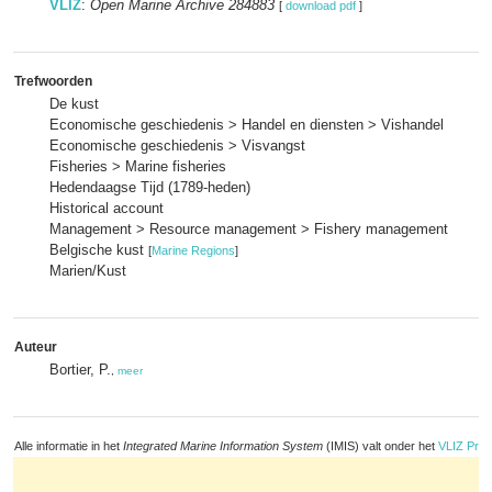
VLIZ
:
Open Marine Archive 284883
[
download pdf
]
Trefwoorden
De kust
Economische geschiedenis > Handel en diensten > Vishandel
Economische geschiedenis > Visvangst
Fisheries > Marine fisheries
Hedendaagse Tijd (1789-heden)
Historical account
Management > Resource management > Fishery management
Belgische kust
[
Marine Regions
]
Marien/Kust
Auteur
Bortier, P.
,
meer
Alle informatie in het
Integrated Marine Information System
(IMIS) valt onder het
VLIZ Priv