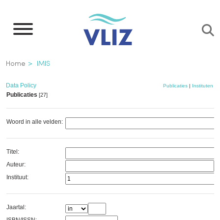
Overslaan
en
naar
de
Kruimelpad
Home
IMIS
inhoud
gaan
Data Policy
Publicaties
|
Instituten
|
Publicaties
[27]
Woord in alle velden:
Titel:
Auteur:
Instituut:
Jaartal: