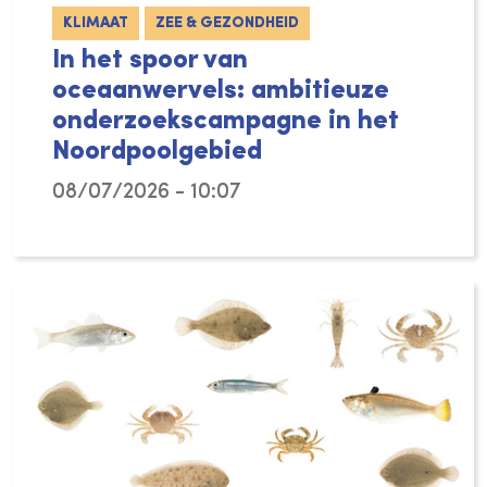
KLIMAAT
ZEE & GEZONDHEID
In het spoor van
oceaanwervels: ambitieuze
onderzoekscampagne in het
Noordpoolgebied
08/07/2026 - 10:07
De Noordelijke IJszee verandert razendsnel,