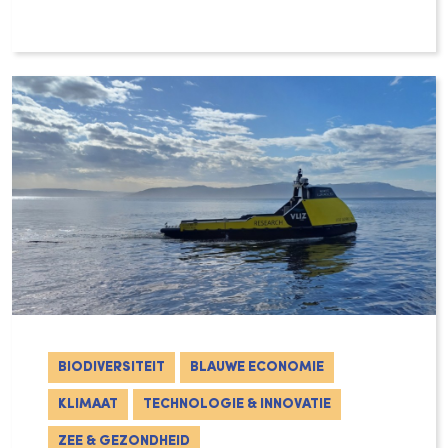
Met de publicatie van de Third World Ocean
BIODIVERSITEIT
BLAUWE ECONOMIE
KLIMAAT
TECHNOLOGIE & INNOVATIE
ZEE & GEZONDHEID