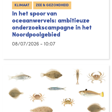
KLIMAAT
ZEE & GEZONDHEID
In het spoor van
oceaanwervels: ambitieuze
onderzoekscampagne in het
Noordpoolgebied
08/07/2026 - 10:07
De Noordelijke IJszee verandert razendsnel,