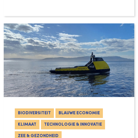
Met de publicatie van de Third World Ocean
BIODIVERSITEIT
BLAUWE ECONOMIE
KLIMAAT
TECHNOLOGIE & INNOVATIE
ZEE & GEZONDHEID