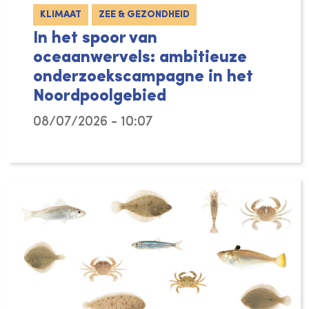
KLIMAAT
ZEE & GEZONDHEID
In het spoor van
oceaanwervels: ambitieuze
onderzoekscampagne in het
Noordpoolgebied
08/07/2026 - 10:07
De Noordelijke IJszee verandert razendsnel,