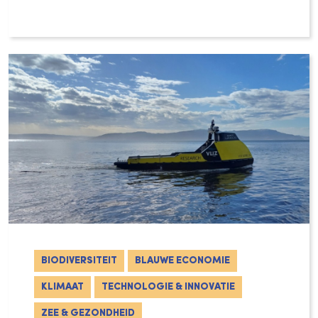
Met de publicatie van de Third World Ocean
BIODIVERSITEIT
BLAUWE ECONOMIE
KLIMAAT
TECHNOLOGIE & INNOVATIE
ZEE & GEZONDHEID