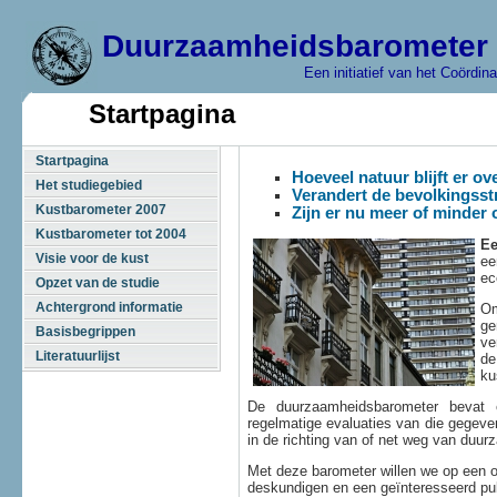
Duurzaamheidsbarometer 
Een initiatief van het Coördi
Startpagina
Startpagina
Hoeveel natuur blijft er o
Het studiegebied
Verandert de bevolkingss
Kustbarometer 2007
Zijn er nu meer of minder 
Kustbarometer tot 2004
Ee
Visie voor de kust
ee
ec
Opzet van de studie
Achtergrond informatie
Om
ge
Basisbegrippen
ve
Literatuurlijst
de
ku
De duurzaamheidsbarometer bevat 
regelmatige evaluaties van die gegeve
in de richting van of net weg van duur
Met deze barometer willen we op een o
deskundigen en een geïnteresseerd pub