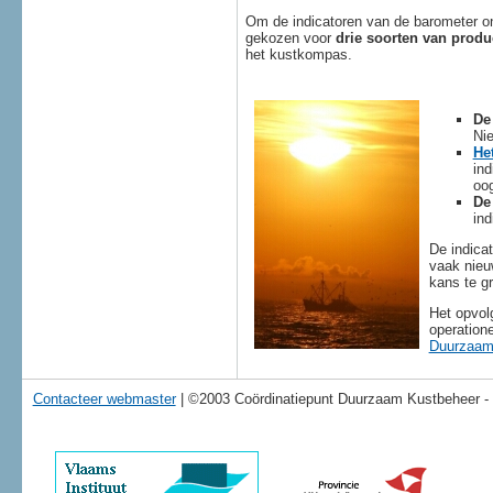
Om de indicatoren van de barometer o
gekozen voor
drie soorten van produ
het kustkompas.
De
Nie
He
ind
oog
De
ind
De indicat
vaak nieu
kans te gr
Het opvol
operatione
Duurzaam
Contacteer webmaster
| ©2003 Coördinatiepunt Duurzaam Kustbeheer -