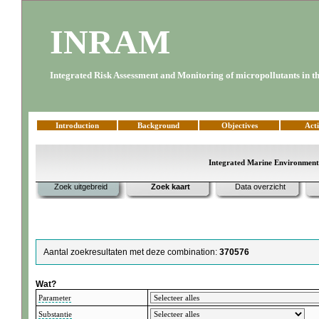
INRAM
Integrated Risk Assessment and Monitoring of micropollutants in th
Introduction
Background
Objectives
Acti
Integrated Marine Environment
Zoek uitgebreid
Zoek kaart
Data overzicht
Aantal zoekresultaten met deze combination:
370576
Wat?
Parameter
Substantie