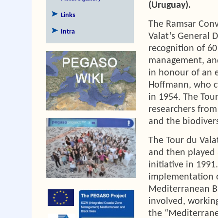
(Uruguay).
Links
The Ramsar Conv
Intra
Valat’s General 
recognition of 60
management, and 
in honour of an 
Hoffmann, who cr
in 1954. The Tou
researchers from
and the biodivers
The Tour du Vala
and then played 
initiative in 1991
implementation o
Mediterranean Bas
involved, working
the “Mediterrane