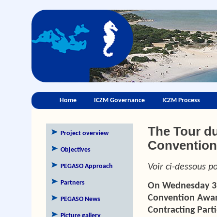
Home
ICZM Governance
ICZM Process
The Tour d
Project overview
Convention
Objectives
Voir ci-dessous po
PEGASO Approach
Partners
On Wednesday 3 J
Convention Award
PEGASO News
Contracting Part
Picture gallery