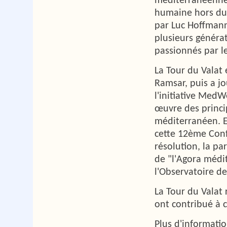
méditerranéennes
humaine hors du
par Luc Hoffmann
plusieurs générat
passionnés par l
La Tour du Valat
Ramsar, puis a j
l'initiative MedW
œuvre des princi
méditerranéen. El
cette 12ème Confé
résolution, la p
de "l'Agora médit
l'Observatoire d
La Tour du Valat 
ont contribué à c
Plus d'informatio