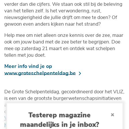
verder dan die cijfers. We staan ook stil bij de beleving
van het tellen zelf. Is het verwondering, rust,
nieuwsgierigheid die jullie drijft om mee te doen? Of
gewoon even anders kijken naar het strand?
Help mee om niet alleen onze kennis over de zee, maar
ook om jouw band met de zee beter te begrijpen. Doe
mee op zaterdag 21 maart en ontdek wat schelpen
tellen met jou doet.
Meer info vind je op
www.groteschelpenteldag.be
De Grote Schelpenteldag, gecoördineerd door het VLIZ,
is een van de grootste burgerwetenschapsinitiatieven
aan de Europese kusten. Het is een hoogdag aan zee
dankzij de inzet van
EOS Wetenschap
,
Provincie
Testerep magazine
West-Vlaanderen
,
Natuurpunt
,
Strandwerkgroep
,
maandelijks in je inbox?
Kusterfgoed,
de tien kustgemeenten en heel wat