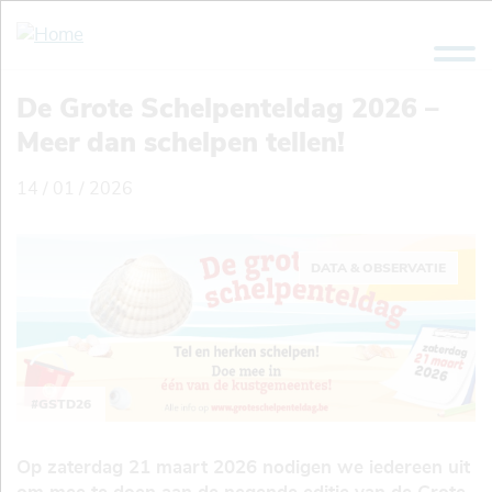
Overslaan
en
naar
de
De Grote Schelpenteldag 2026 –
inhoud
Meer dan schelpen tellen!
gaan
14 / 01 / 2026
DATA & OBSERVATIE
#GSTD26
Op zaterdag 21 maart 2026 nodigen we iedereen uit