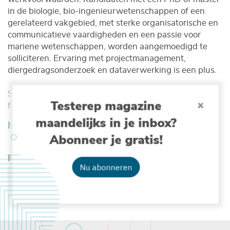
in de biologie, bio-ingenieurwetenschappen of een
gerelateerd vakgebied, met sterke organisatorische en
communicatieve vaardigheden en een passie voor
mariene wetenschappen, worden aangemoedigd te
solliciteren. Ervaring met projectmanagement,
diergedragsonderzoek en dataverwerking is een plus.
Solliciteren kan tot 25 januari 2026 via het online
Testerep magazine
formulier op de VLIZ-website.
maandelijks in je inbox?
Meer info over deze vacature
Abonneer je gratis!
Meer lezen over :
Nu abonneren
TECHNOLOGIE & INNOVATIE
TRACKINGTECHNOLOGIE
VISSEN
BIODIVERSITEIT
LIFEWATCH