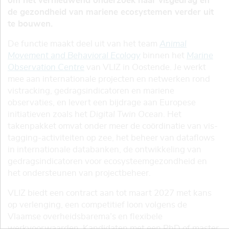
om het vernieuwend onderzoek naar visgedrag en
de gezondheid van mariene ecosystemen verder uit
te bouwen.
De functie maakt deel uit van het team
Animal
Movement and Behavioral Ecology
binnen het
Marine
Observation Centre
van VLIZ in Oostende. Je werkt
mee aan internationale projecten en netwerken rond
vistracking, gedragsindicatoren en mariene
observaties, en levert een bijdrage aan Europese
initiatieven zoals het
Digital Twin Ocean
. Het
takenpakket omvat onder meer de coördinatie van vis-
tagging-activiteiten op zee, het beheer van dataflows
in internationale databanken, de ontwikkeling van
gedragsindicatoren voor ecosysteemgezondheid en
het ondersteunen van projectbeheer.
VLIZ biedt een contract aan tot maart 2027 met kans
op verlenging, een competitief loon volgens de
Vlaamse overheidsbarema’s en flexibele
werkvoorwaarden. Kandidaten met een PhD of master