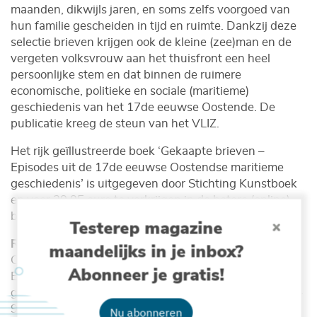
maanden, dikwijls jaren, en soms zelfs voorgoed van
hun familie gescheiden in tijd en ruimte. Dankzij deze
selectie brieven krijgen ook de kleine (zee)man en de
vergeten volksvrouw aan het thuisfront een heel
persoonlijke stem en dat binnen de ruimere
economische, politieke en sociale (maritieme)
geschiedenis van het 17de eeuwse Oostende. De
publicatie kreeg de steun van het VLIZ.
Het rijk geïllustreerde boek ‘Gekaapte brieven –
Episodes uit de 17de eeuwse Oostendse maritieme
geschiedenis’ is uitgegeven door Stichting Kunstboek
en voor 29,95 euro te verkrijgen in de betere (online)
boekhandel.
Testerep magazine
Referentie
: Rudi Clynckemaillie, Marc Loy, Rupert
maandelijks in je inbox?
Ovenden & Willy Versluys (2020). Gekaapte brieven –
Abonneer je gratis!
Episodes uit de 17de eeuwse Oostendse maritieme
geschiedenis. Stichting Kunstboek. 192 pp. ISBN: 978-
90-5856-660-7
Nu abonneren