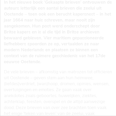
In het nieuwe boek ‘Gekaapte brieven’ ontvouwen de
auteurs letterlijk een aantal brieven die zeelui uit
Oostende – toen ook een berucht kapersnest – in het
jaar 1664 naar huis schreven, maar nooit zijn
aangekomen. Hun post werd onderschept door
Britse kapers en is al die tijd in Britse archieven
bewaard gebleven. Vier maritiem gepassioneerde
liefhebbers spoorden ze op, vertaalden ze naar
modern Nederlands en plaatsen ze binnen een
context van de ruimere geschiedenis van het 17de
eeuwse Oostende.
De vele brieven – afkomstig van matrozen tot officieren
uit Oostende – geven stem aan hun heimwee,
(liefdes)verdriet, (wan)hoop, dromen, opinies, wensen,
overtuigingen en emoties. Ze gaan vaak over
anekdotes zoals geboortes, huwelijken, ziektes,
achterklap, feesten, overspel en de altijd aanwezige
dood. Deze brieven van over zee brachten toen vaak
het enige ‘teken van leven’ van de zeelui, vaak