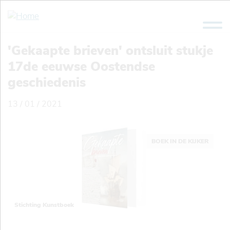
Overslaan
en
naar
de
'Gekaapte brieven' ontsluit stukje
inhoud
17de eeuwse Oostendse
gaan
geschiedenis
13 / 01 / 2021
BOEK IN DE KIJKER
Stichting Kunstboek