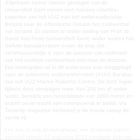
Afgelopen zomer voeren geologen van de
Universiteit Gent samen met mariene robotica-
experten van het VLIZ met het onderzoeksschip
Belgica naar de Atlantische Oceaan ten zuidwesten
van Ierland. Ze namen er onder leiding van Prof. dr.
David Van Rooij (Universiteit Gent) onder andere het
Gollum-kanaalsysteem onder de loep dat
verantwoordelijk is voor de aanvoer van sediment
van het ondiepe continentaal plat naar de diepzee.
Een belangrijke rol in dit onderzoek was weggelegd
voor de autonome onderwaterrobot (AUV) Barabas
van het VLIZ Marine Robotics Centre. De AUV legde
tijdens deze campagne meer dan 200 km af onder
water, bereikte een recorddiepte van 1000 meter en
bracht onverwacht een scheepswrak in beeld. Via
Testerep magazine herbeleef je de missie vanop de
eerste rij.
Een zee zo vlak als een spiegel, een stralende zon en
een licht briesje. 11 augustus 2022 kondigde zich aan