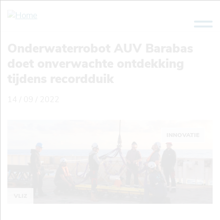
Overslaan
en
naar
de
Onderwaterrobot AUV Barabas
inhoud
doet onverwachte ontdekking
gaan
tijdens recordduik
14 / 09 / 2022
INNOVATIE
VLIZ