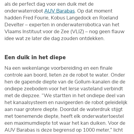
als de perfect dag voor een duik met de
onderwaterrobot
AUV Barabas
. Op dat moment
hadden Fred Fourie, Kobus Langedock en Roeland
Develter – experten in onderwaterrobotica van het
Vlaams Instituut voor de Zee (VLIZ) – nog geen flauw
idee wat ze later die dag zouden ontdekken.
Een duik in het diepe
Na een wekenlange voorbereiding en een finale
controle aan boord, lieten ze de robot te water. Onder
hen de gapende diepte van de Gollum-kanalen die de
ondiepe zeebodem voor het Ierse vasteland verbindt
met de diepzee. “We startten in het ondiepe deel van
het kanaalsysteem en navigeerden de robot geleidelijk
aan naar grotere diepte. Doordat de waterdruk stijgt
met toenemende diepte, heeft elk onderwatertoestel
een maximumdiepte tot waar het kan duiken. Voor de
AUV Barabas is deze begrensd op 1000 meter,” licht