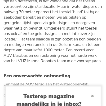
tijd kan detecteren, is het voldoende dat het toestel
vertrouwt op zijn startlocatie. Maar in water dieper dan
pakweg 70 meter opereert het toestel ‘blind’ tot hij de
zeebodem bereikt en moeten wij als piloten op
geregelde tijdstippen via geluidsignalen doorgeven
waar het zich bevindt. Omgekeerd stuurt het toestel
ons ook af en toe geluidssignalen met info over zijn
locatie.” Het team slaagde in zijn opzet en kon beelden
en metingen verzamelen in de Gollum-kanalen tot een
diepte van maar liefst 1000 meter. Een record voor
AUV Barabas en een bekroning voor het harde werk
van het VLIZ Marine Robotics team in de voorbije jaren.
Een onverwachte ontmoeting
Eenmaal de AUV terug aan het wateroppervlak,
recupereren Fred, Kobus en Roeland de verzamelde
Testerep magazine
data en bekijken ze de camera- en sonarbeelden om
objecten op de zeebodem te identificeren. Ook voor
maandelijks in je inbox?