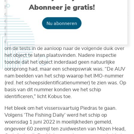
hun recordduik was dat niet anders. Maar dit keer viel
Abonneer je gratis!
hen iets speciaal op. Een van de gedetecteerde
objecten op het pad van de AUV zag er onnatuurlijk uit
qua vorm, afmetingen en schaduw. Voor een leek
Nu abonneren
moeilijk waar te nemen, maar het getrainde oog van
Kobus viel het meteen op. Dit object wilden ze wel
eens van naderbij bekijken, waartoe het team besloot
om de tests in de aanloop naar de volgende duik over
het object te laten plaatsvinden. Nadere inspectie
toonde dat het object inderdaad geen natuurlijke
oorsprong had, maar een scheepswrak was. “De AUV
nam beelden van het schip waarop het IMO-nummer
(
red. het scheepsidentificatienummer
) te zien was. Op
basis van dit nummer konden we het schip
identificeren,” licht Kobus toe.
Het bleek om het vissersvaartuig Piedras te gaan.
Volgens ‘The Fishing Daily’ werd het schip op
woensdag 1 juni 2022 in moeilijkheden gemeld,
ongeveer 60 zeemijl ten zuidwesten van Mizen Head,