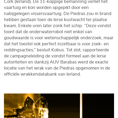
Cork (Ierland). De 11-koppige bemanning verliet het
vaartuig en kon worden opgepikt door een
nabijgelegen vissersvaartuig. De Piedras zou in brand
hebben gestaan toen de Ierse kustwacht ter plaatse
kwam. Enkele uren later zonk het schip. “Deze vondst
toont dat de onderwaterrobot niet enkel van
goudwaarde is voor wetenschappelijk onderzoek, maar
dat het toestel ook perfect inzetbaar is voor zoek- en
reddingsacties,” besluit Kobus. Tot slot, rapporteerde
de campagneleiding de vondst formeel aan de Ierse
autoriteiten en dankzij AUV Barabas werd de exacte
locatie van het wrak van de Piedras opgenomen in de
officiële wrakkendatabank van Ierland.