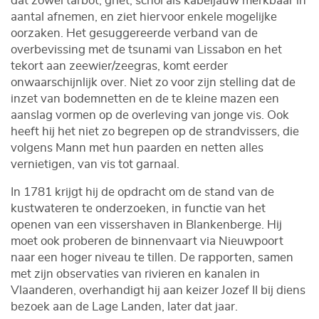
dat zowel tarbot, griet, schol als kabeljauw merkbaar in
aantal afnemen, en ziet hiervoor enkele mogelijke
oorzaken. Het gesuggereerde verband van de
overbevissing met de tsunami van Lissabon en het
tekort aan zeewier/zeegras, komt eerder
onwaarschijnlijk over. Niet zo voor zijn stelling dat de
inzet van bodemnetten en de te kleine mazen een
aanslag vormen op de overleving van jonge vis. Ook
heeft hij het niet zo begrepen op de strandvissers, die
volgens Mann met hun paarden en netten alles
vernietigen, van vis tot garnaal.
In 1781 krijgt hij de opdracht om de stand van de
kustwateren te onderzoeken, in functie van het
openen van een vissershaven in Blankenberge. Hij
moet ook proberen de binnenvaart via Nieuwpoort
naar een hoger niveau te tillen. De rapporten, samen
met zijn observaties van rivieren en kanalen in
Vlaanderen, overhandigt hij aan keizer Jozef II bij diens
bezoek aan de Lage Landen, later dat jaar.