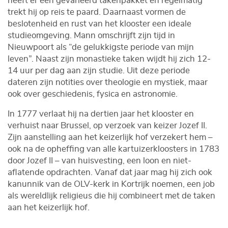
heeft er een gevarieerd takenpakket en regelmatig
trekt hij op reis te paard. Daarnaast vormen de
beslotenheid en rust van het klooster een ideale
studieomgeving. Mann omschrijft zijn tijd in
Nieuwpoort als “de gelukkigste periode van mijn
leven”. Naast zijn monastieke taken wijdt hij zich 12-
14 uur per dag aan zijn studie. Uit deze periode
dateren zijn notities over theologie en mystiek, maar
ook over geschiedenis, fysica en astronomie.
In 1777 verlaat hij na dertien jaar het klooster en
verhuist naar Brussel, op verzoek van keizer Jozef II.
Zijn aanstelling aan het keizerlijk hof verzekert hem –
ook na de opheffing van alle kartuizerkloosters in 1783
door Jozef II – van huisvesting, een loon en niet-
aflatende opdrachten. Vanaf dat jaar mag hij zich ook
kanunnik van de OLV-kerk in Kortrijk noemen, een job
als wereldlijk religieus die hij combineert met de taken
aan het keizerlijk hof.