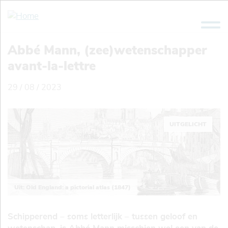
Overslaan
en
naar
de
Abbé Mann, (zee)wetenschapper
inhoud
avant-la-lettre
gaan
29 / 08 / 2023
UITGELICHT
Uit: Old England: a pictorial atlas (1847)
Schipperend – soms letterlijk – tussen geloof en