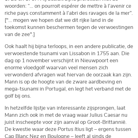
woorden: “… on pourroit espérer de mettre à l’avenir ce
riche pays constamment à l’abri des ravages de la mer”.
["... mogen we hopen dat we dit rijke land in de
toekomst kunnen beschermen tegen de verwoestingen
van de zee".]
Ook haalt hij bijna terloops, in een andere publicatie, de
verwoestende tsunami van Lissabon in 1755 aan. Die
dag op 1 november verschijnt in Nieuwpoort een
enorme vloedgolf waarvan veel mensen zich
verwonderd afvragen wat hiervan de oorzaak kan zijn.
Mann is op de hoogte van de zware aardbeving en
mega-tsunami in Portugal, en legt het verband met de
golf bij ons.
In hetzelfde lijstje van interessante zijsprongen, laat
Mann zich ook in met de vraag waar Julius Caesar nu
juist inscheepte voor zijn aanval op Groot-Brittannië.
De kwestie waar deze
Portus Itius
ligt – ergens tussen
Cap Blanc Nez en Boulogne – leeft al sinds de