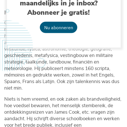
maandelijks in je inbox?
Abonneer je gratis!
Multidisciplinair onderzoeker
Qua thematiek mogen we het oeuvre van Abbé Mann
Nu abonneren
de
met recht multidisciplinair noemen. Als 18
eeuwse
homo universalis
behandelt hij in zijn schrijfsels zowat
alles wat relevant is: onderwerpen binnen de
wiskunde, fysica, astronomie, theologie, geografie,
geschiedenis, metafysica, vestingbouw en militaire
strategie, taalkunde, landbouw, financiën en
meteorologie. Hij publiceert minstens 160
scripta
,
mémoires
en gedrukte werken, zowel in het Engels,
Spaans, Frans als Latijn. Ook zijn talenkennis was dus
niet min.
Niets is hem vreemd, en ook zaken als brandveiligheid,
hoe voedsel bewaren, het menselijk stembereik, de
ontdekkingsreizen van James Cook, etc. vragen zijn
aandacht. Hij schrijft diverse schoolboeken en werken
voor het brede publiek, inclusief een