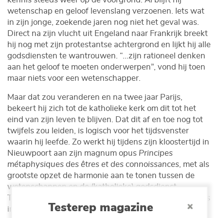
wetenschap en geloof levenslang verzoenen. Iets wat
in zijn jonge, zoekende jaren nog niet het geval was.
Direct na zijn vlucht uit Engeland naar Frankrijk breekt
hij nog met zijn protestantse achtergrond en lijkt hij alle
godsdiensten te wantrouwen. “...zijn rationeel denken
aan het geloof te moeten onderwerpen”, vond hij toen
maar niets voor een wetenschapper.
Maar dat zou veranderen en na twee jaar Parijs,
bekeert hij zich tot de katholieke kerk om dit tot het
eind van zijn leven te blijven. Dat dit af en toe nog tot
twijfels zou leiden, is logisch voor het tijdsvenster
waarin hij leefde. Zo werkt hij tijdens zijn kloostertijd in
Nieuwpoort aan zijn magnum opus
Principes
métaphysiques des êtres et des connoissances
, met als
grootste opzet de harmonie aan te tonen tussen de
wetenschappen en de (katholieke) godsdienst.
Tekenend is dat hij het werk uit angst voor censuur pas
Testerep magazine
in 1807 publiceert.