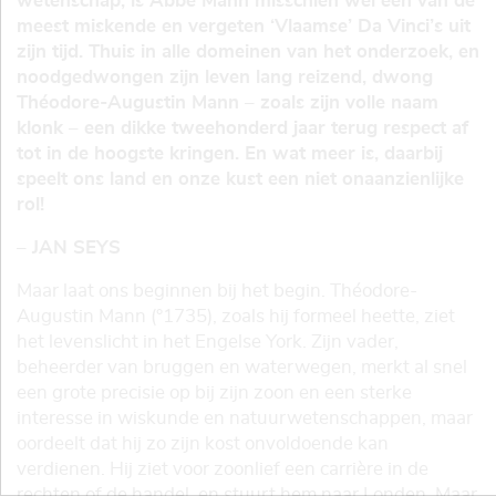
wetenschap, is Abbé Mann misschien wel een van de
meest miskende en vergeten ‘Vlaamse’ Da Vinci’s uit
zijn tijd. Thuis in alle domeinen van het onderzoek, en
noodgedwongen zijn leven lang reizend, dwong
Théodore-Augustin Mann – zoals zijn volle naam
klonk – een dikke tweehonderd jaar terug respect af
tot in de hoogste kringen. En wat meer is, daarbij
speelt ons land en onze kust een niet onaanzienlijke
rol!
– JAN SEYS
Maar laat ons beginnen bij het begin. Théodore-
Augustin Mann (°1735), zoals hij formeel heette, ziet
het levenslicht in het Engelse York. Zijn vader,
beheerder van bruggen en waterwegen, merkt al snel
een grote precisie op bij zijn zoon en een sterke
interesse in wiskunde en natuurwetenschappen, maar
oordeelt dat hij zo zijn kost onvoldoende kan
verdienen. Hij ziet voor zoonlief een carrière in de
rechten of de handel, en stuurt hem naar Londen. Maar