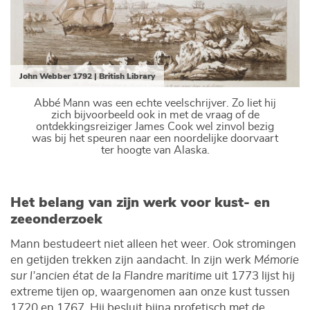
John Webber 1792 | British Library
Abbé Mann was een echte veelschrijver. Zo liet hij
zich bijvoorbeeld ook in met de vraag of de
ontdekkingsreiziger James Cook wel zinvol bezig
was bij het speuren naar een noordelijke doorvaart
ter hoogte van Alaska.
Het belang van zijn werk voor kust- en
zeeonderzoek
Mann bestudeert niet alleen het weer. Ook stromingen
en getijden trekken zijn aandacht. In zijn werk
Mémorie
sur l’ancien état de la Flandre maritime
uit 1773 lijst hij
extreme tijen op, waargenomen aan onze kust tussen
1720 en 1767. Hij besluit bijna profetisch met de