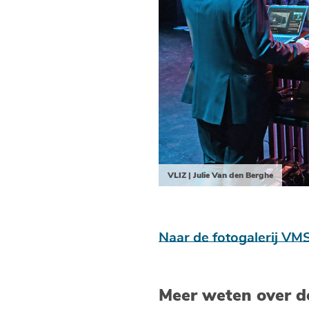
VLIZ | Julie Van den Berghe
Naar de fotogalerij V
Meer weten over d