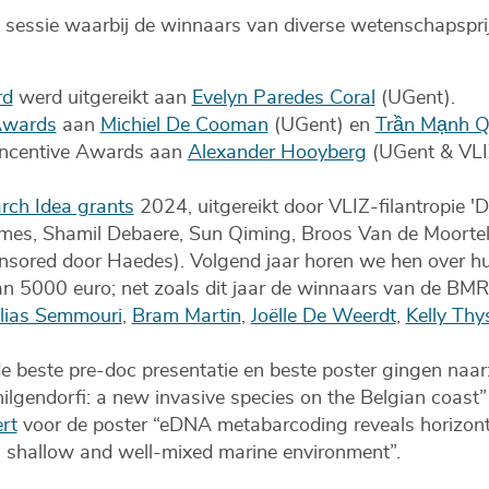
 sessie waarbij de winnaars van diverse wetenschapspr
rd
werd uitgereikt aan
Evelyn Paredes Coral
(UGent).
Awards
aan
Michiel De Cooman
(UGent) en
Trần Mạnh 
Incentive Awards aan
Alexander Hooyberg
(UGent & VLI
arch Idea grants
2024, uitgereikt door VLIZ-filantropie '
imes, Shamil Debaere, Sun Qiming, Broos Van de Moortel
sored door Haedes). Volgend jaar horen we hen over hu
an 5000 euro; net zoals dit jaar de winnaars van de 
Ilias Semmouri
,
Bram Martin
,
Joëlle De Weerdt
,
Kelly Thy
de beste pre-doc presentatie en beste poster gingen naar
lgendorfi: a new invasive species on the Belgian coast”
rt
voor de poster “eDNA metabarcoding reveals horizonta
a shallow and well-mixed marine environment”.