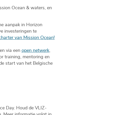
ission Ocean & waters, en
he aanpak in Horizon
e investeringen te
t charter van Mission Ocean!
men via een
open netwerk
,
r training, mentoring en
 de start van het Belgische
nce Day. Houd de VLIZ-
. Meer informatie volgt in