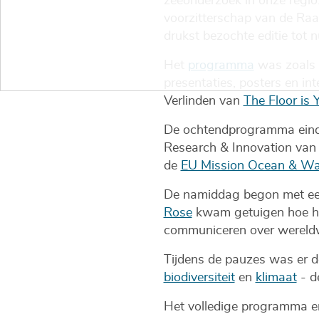
zeeonderzoek in onze regio
voorzitterschap van de Ra
drukst bezochte editie tot n
Het
programma
was zoals 
presentaties, posters en i
Verlinden van
The Floor is 
De ochtendprogramma eindi
Research & Innovation van
de
EU Mission Ocean & Wa
De namiddag begon met een 
Rose
kwam getuigen hoe hij 
communiceren over wereldwi
Tijdens de pauzes was er d
biodiversiteit
en
klimaat
- d
Het volledige programma en 