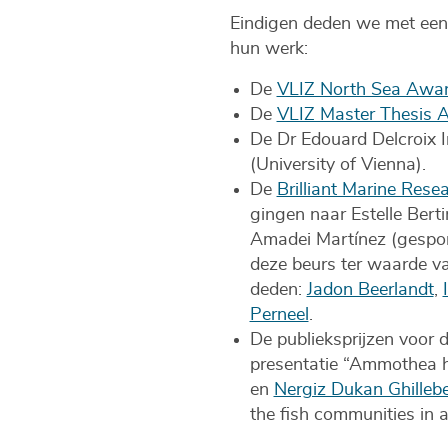
Eindigen deden we met een
hun werk:
De
VLIZ North Sea Awa
De
VLIZ Master Thesis 
De Dr Edouard Delcroix 
(University of Vienna).
De
Brilliant Marine Rese
gingen naar Estelle Bert
Amadei Martínez (gespon
deze beurs ter waarde v
deden:
Jadon Beerlandt
,
Perneel
.
De publieksprijzen voor 
presentatie “Ammothea hi
en
Nergiz Dukan Ghillebe
the fish communities in 