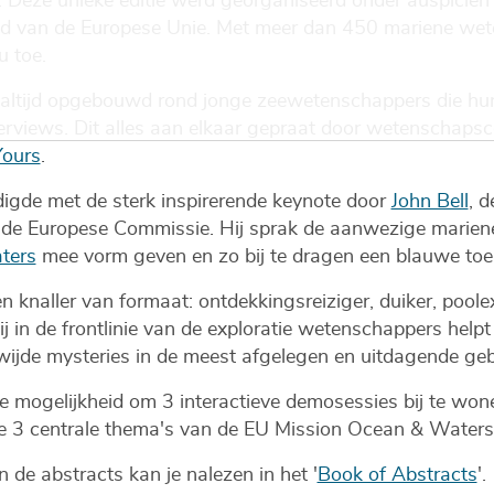
. Deze unieke editie werd georganiseerd onder auspiciën
ad van de Europese Unie. Met meer dan 450 mariene we
u toe.
altijd opgebouwd rond jonge zeewetenschappers die hun
nterviews. Dit alles aan elkaar gepraat door wetenscha
Yours
.
gde met de sterk inspirerende keynote door
John Bell
, 
 de Europese Commissie. Hij sprak de aanwezige marie
ters
mee vorm geven en zo bij te dragen een blauwe toe
knaller van formaat: ontdekkingsreiziger, duiker, pool
in de frontlinie van de exploratie wetenschappers helpt b
jde mysteries in de meest afgelegen en uitdagende geb
e mogelijkheid om 3 interactieve demosessies bij te wo
e 3 centrale thema's van de EU Mission Ocean & Waters
de abstracts kan je nalezen in het '
Book of Abstracts
'.