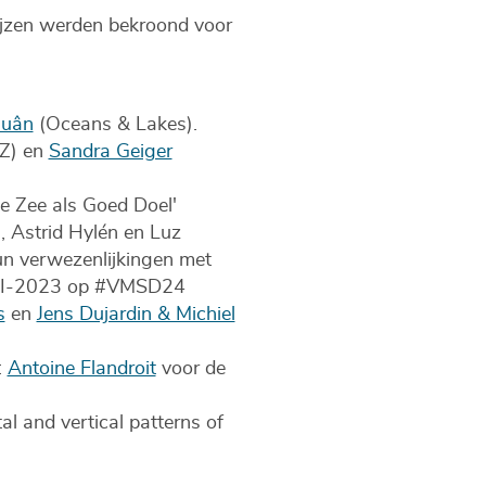
ijzen werden bekroond voor
Quân
(Oceans & Lakes).
Z) en
Sandra Geiger
De Zee als Goed Doel'
, Astrid Hylén en Luz
n verwezenlijkingen met
BMRI-2023 op #VMSD24
s
en
Jens Dujardin & Michiel
:
Antoine Flandroit
voor de
l and vertical patterns of