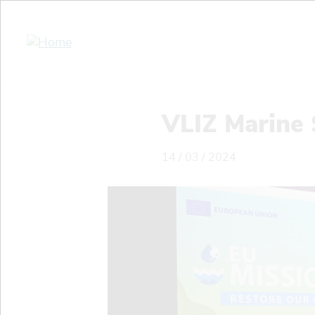
Overslaan
en
naar
de
inhoud
gaan
VLIZ Marine 
14 / 03 / 2024