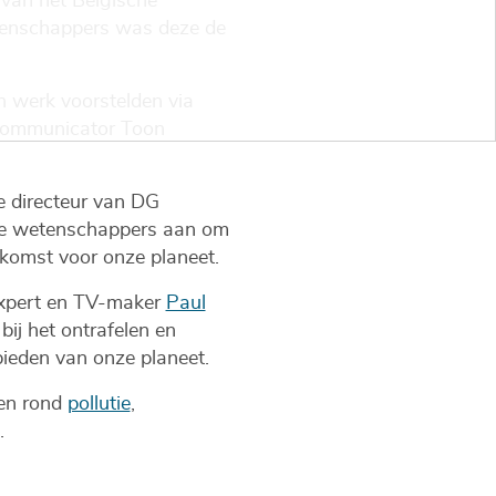
 van het Belgische
tenschappers was deze de
 werk voorstelden via
pscommunicator Toon
de directeur van DG
ne wetenschappers aan om
komst voor onze planeet.
expert en TV-maker
Paul
ij het ontrafelen en
ieden van onze planeet.
nen rond
pollutie
,
.