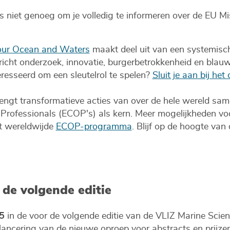
 niet genoeg om je volledig te informeren over de EU M
 our Ocean and Waters
maakt deel uit van een systemisc
cht onderzoek, innovatie, burgerbetrokkenheid en blauw
eresseerd om een sleutelrol te spelen?
Sluit je aan bij he
engt transformatieve acties van over de hele wereld sa
Professionals (ECOP's) als kern. Meer mogelijkheden voo
het wereldwijde
ECOP-programma
. Blijf op de hoogte van
 de volgende editie
5
in de voor de volgende editie van de VLIZ Marine Scie
lancering van de nieuwe oproep voor abstracts en prijzen