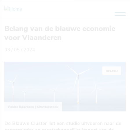
Overslaan
en
naar
de
Belang van de blauwe economie
inhoud
voor Vlaanderen
gaan
03 / 05 / 2024
BELEID
Fokke Baarssen | Shutterstock
De Blauwe Cluster liet een studie uitvoeren naar de