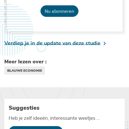
blauwe economie speelt ook een belangrijke rol bij de
verwezenlijking van de Duurzame
Nu abonneren
Ontwikkelingsdoelstellingen van de Verenigde Naties
(SDG 7, 9, 13 en 14).
Verdiep je in de update van deze studie
Meer lezen over :
BLAUWE ECONOMIE
Suggesties
Heb je zelf ideeën, interessante weetjes ...