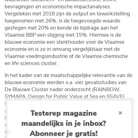
bevragingen en economische impactanalyses.
Vergeleken met 2018 zijn de output en tewerkstelling
toegenomen met 26%, is de toegevoegde waarde
gestegen met 20% en kende de bijdrage aan het
Vlaamse BBP een stijging met 15%. Hiermee is de
blauwe economie een sterkhouder voor de Vlaamse
economie en is ze in omvang vergelijkbaar met de
Vlaamse voedingsindustrie of de Vlaamse chemische
en life sciences cluster.
In het kader van de maatschappelijke relevantie van de
blauwe economie werden o.a. vier gevalsstudies van
De Blauwe Cluster nader onderzocht (RAINBOW,
SYMAPA, Design for Public Value at Sea en SSAVE).
Uit de studie bleek dat de blauwe economie een
cruciale maatschappelijke impact heeft door een
Testerep magazine
belangrijke bijdrage te leveren aan de transitie naar
maandelijks in je inbox?
een circulaire economie, de transitie naar duurzame
Abonneer je gratis!
energie en de transitie naar duurzame mobiliteit. De