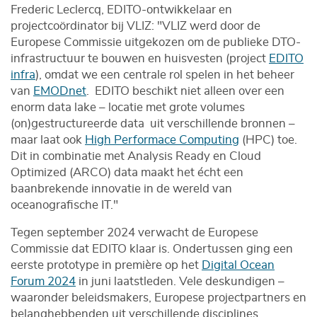
Frederic Leclercq, EDITO-ontwikkelaar en
projectcoördinator bij VLIZ: "VLIZ werd door de
Europese Commissie uitgekozen om de publieke DTO-
infrastructuur te bouwen en huisvesten (project
EDITO
infra
), omdat we een centrale rol spelen in het beheer
van
EMODnet
. EDITO beschikt niet alleen over een
enorm data lake – locatie met grote volumes
(on)gestructureerde data uit verschillende bronnen –
maar laat ook
High Performace Computing
(HPC) toe.
Dit in combinatie met Analysis Ready en Cloud
Optimized (ARCO) data maakt het écht een
baanbrekende innovatie in de wereld van
oceanografische IT."
Tegen september 2024 verwacht de Europese
Commissie dat EDITO klaar is. Ondertussen ging een
eerste prototype in première op het
Digital Ocean
Forum 2024
in juni laatstleden. Vele deskundigen –
waaronder beleidsmakers, Europese projectpartners en
belanghebbenden uit verschillende disciplines