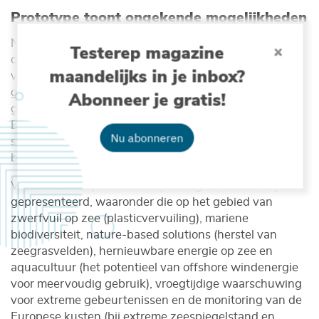
Prototype toont ongekende mogelijkheden
Nu al blijkt dat deze Digital Twin-infrastructuur
Testerep magazine
ongekende mogelijkheden zal bieden voor de
maandelijks in je inbox?
verkenning van mariene gegevens, de volgende
generatie van oceaanmodellering en wetenschappelijk
Abonneer je gratis!
gestuurde besluitvorming. Met het prototype van
EDITO kunnen we simulaties uitvoeren, what-if
Nu abonneren
scenario’s toepassen die vragen kunnen
beantwoorden.
Verschillende specifieke toepassingen werden in juni
gepresenteerd, waaronder die op het gebied van
zwerfvuil op zee (plasticvervuiling), mariene
biodiversiteit, nature-based solutions (herstel van
zeegrasvelden), hernieuwbare energie op zee en
aquacultuur (het potentieel van offshore windenergie
voor meervoudig gebruik), vroegtijdige waarschuwing
voor extreme gebeurtenissen en de monitoring van de
Europese kusten (bij extreme zeespiegelstand en