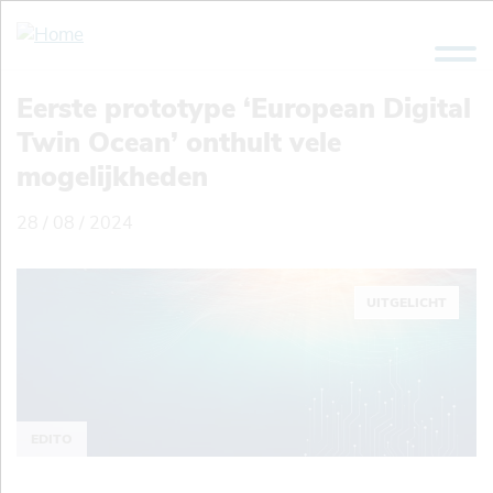
Overslaan
en
naar
de
Eerste prototype ‘European Digital
inhoud
Twin Ocean’ onthult vele
gaan
mogelijkheden
28 / 08 / 2024
UITGELICHT
EDITO