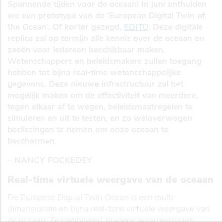
Spannende tijden voor de oceaan! In juni onthulden
we een prototype van de ‘European Digital Twin of
the Ocean’. Of korter gezegd,
EDITO
. Deze digitale
replica zal op termijn alle kennis over de oceaan en
zeeën voor iedereen beschikbaar maken.
Wetenschappers en beleidsmakers zullen toegang
hebben tot bijna real-time wetenschappelijke
gegevens. Deze nieuwe infrastructuur zal het
mogelijk maken om de effectiviteit van meerdere,
tegen elkaar af te wegen, beleidsmaatregelen te
simuleren en uit te testen, en zo weloverwogen
beslissingen te nemen om onze oceaan te
beschermen.
– NANCY FOCKEDEY
Real-time virtuele weergave van de oceaan
De Europese Digital Twin Ocean is een multi-
dimensionele en bijna real-time virtuele weergave van
de oceaan. Ze combineert mariene waarnemingen,