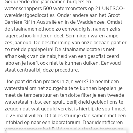
Gedurende drie jaar namen burgers én
wetenschappers 500 watermonsters op 21 UNESCO-
werelderfgoedlocaties. Onder andere aan het Groot
Barrière Rif in Australië en in de Waddenzee. Omdat
de staalnamemethode zo eenvoudig is, namen zelfs
lagereschoolkinderen deel. Sommigen waren amper
zes jaar oud. De bescherming van onze oceaan gaat er
zo met de paplepel in! De staalnamelocatie is niet
afhankelijk van de nabijheid van een gesofisticeerd
labo en je hoeft ook niet te kunnen duiken. Eenvoud
staat centraal bij deze procedure.
Hoe gaat dit dan precies in zijn werk? Je neemt een
waterstaal om het zoutgehalte te kunnen bepalen, je
meet de temperatuur en tenslotte filter je een tweede
waterstaal m.b.v. een spuit. Eerlijkheid gebiedt ons te
zeggen dat wat geduld vereist is hierbij: de spuit moet
je 25 maal vullen. Dit alles stuur je dan samen met een
infoblad op naar een laboratorium. Daar identificeren
wetenschappers het DNA van elk staal en toetsen ze