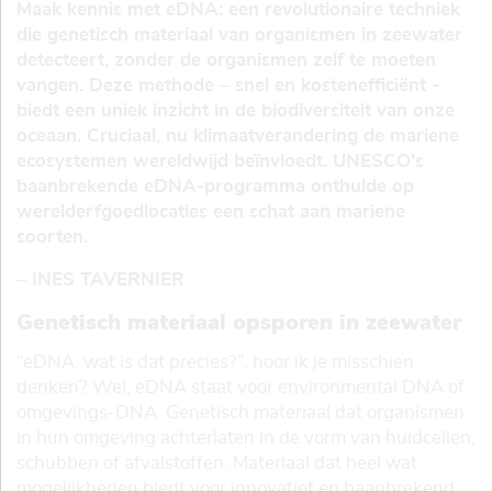
Maak kennis met eDNA: een revolutionaire techniek
die genetisch materiaal van organismen in zeewater
detecteert, zonder de organismen zelf te moeten
vangen. Deze methode – snel en kostenefficiënt -
biedt een uniek inzicht in de biodiversiteit van onze
oceaan. Cruciaal, nu klimaatverandering de mariene
ecosystemen wereldwijd beïnvloedt. UNESCO's
baanbrekende eDNA-programma onthulde op
werelderfgoedlocaties een schat aan mariene
soorten.
– INES TAVERNIER
Genetisch materiaal opsporen in zeewater
“eDNA, wat is dat precies?”, hoor ik je misschien
denken? Wel, eDNA staat voor environmental DNA of
omgevings-DNA. Genetisch materiaal dat organismen
in hun omgeving achterlaten in de vorm van huidcellen,
schubben of afvalstoffen. Materiaal dat heel wat
mogelijkheden biedt voor innovatief en baanbrekend