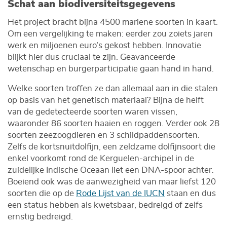
Schat aan biodiversiteitsgegevens
Het project bracht bijna 4500 mariene soorten in kaart.
Om een vergelijking te maken: eerder zou zoiets jaren
werk en miljoenen euro’s gekost hebben. Innovatie
blijkt hier dus cruciaal te zijn. Geavanceerde
wetenschap en burgerparticipatie gaan hand in hand.
Welke soorten troffen ze dan allemaal aan in die stalen
op basis van het genetisch materiaal? Bijna de helft
van de gedetecteerde soorten waren vissen,
waaronder 86 soorten haaien en roggen. Verder ook 28
soorten zeezoogdieren en 3 schildpaddensoorten.
Zelfs de kortsnuitdolfijn, een zeldzame dolfijnsoort die
enkel voorkomt rond de Kerguelen-archipel in de
zuidelijke Indische Oceaan liet een DNA-spoor achter.
Boeiend ook was de aanwezigheid van maar liefst 120
soorten die op de
Rode Lijst van de IUCN
staan en dus
een status hebben als kwetsbaar, bedreigd of zelfs
ernstig bedreigd.