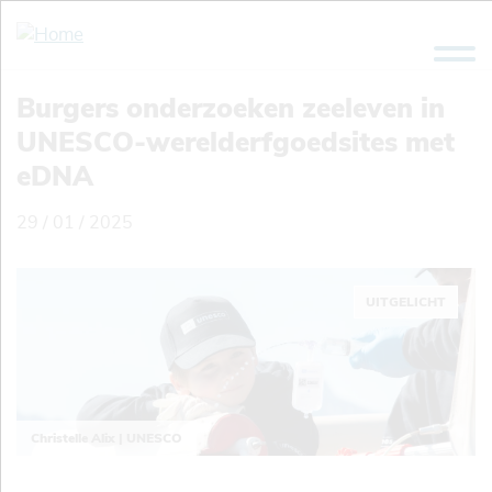
Overslaan
en
naar
de
Burgers onderzoeken zeeleven in
inhoud
UNESCO-werelderfgoedsites met
gaan
eDNA
29 / 01 / 2025
UITGELICHT
Christelle Alix | UNESCO