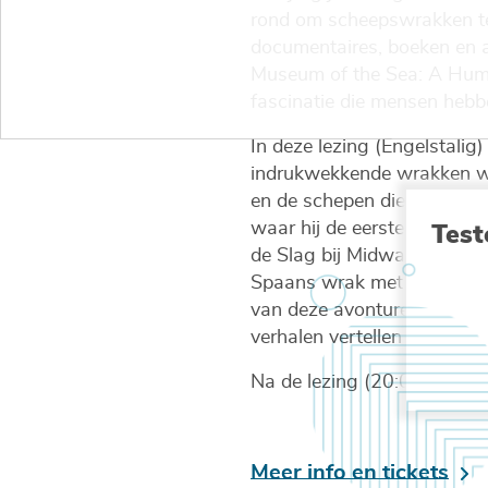
rond om scheepswrakken te 
documentaires, boeken en ar
Museum of the Sea: A Huma
fascinatie die mensen hebbe
In deze lezing (Engelstalig
indrukwekkende wrakken waa
en de schepen die ten onder
Test
waar hij de eerste gedetail
de Slag bij Midway in de T
Spaans wrak met een bijzon
van deze avonturen laat De
verhalen vertellen die iede
Na de lezing (20:00-21:30)
Meer info en tickets