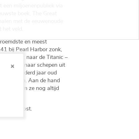
 een miljoenenpubliek via
ieuwste boek, The Great
rhalen met de eeuwenoude
 het veld.
beroemdste en meest
1 bij Pearl Harbor zonk,
 zijn duik naar de Titanic –
eonderzoek naar schepen uit
en driehonderd jaar oud
naar Mexico. Aan de hand
en waarom ze nog altijd
e Grote Post.