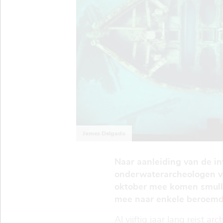
James Delgado
Naar aanleiding van de i
onderwaterarcheologen v
oktober mee komen smulle
mee naar enkele beroemde
Al vijftig jaar lang reist 