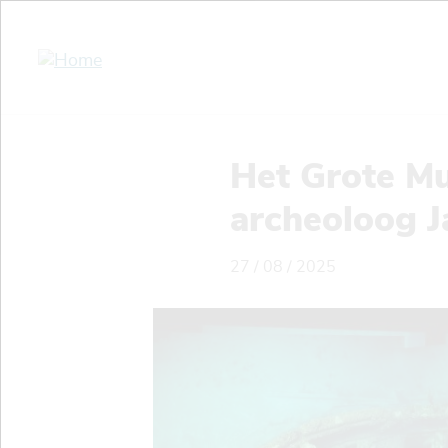
Overslaan
en
naar
de
inhoud
gaan
Het Grote Mu
archeoloog 
27 / 08 / 2025