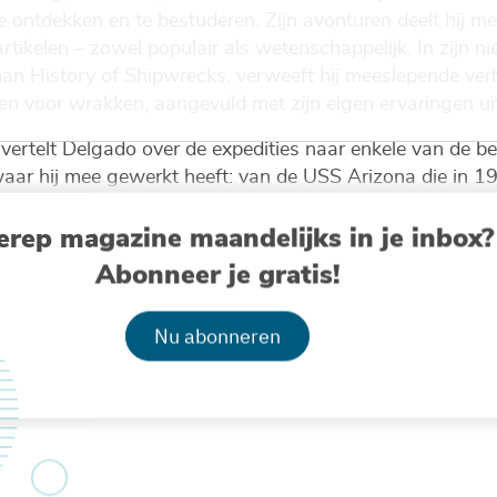
ontdekken en te bestuderen. Zijn avonturen deelt hij met
tikelen – zowel populair als wetenschappelijk. In zijn n
n History of Shipwrecks, verweeft hij meeslepende ve
n voor wrakken, aangevuld met zijn eigen ervaringen uit
) vertelt Delgado over de expedities naar enkele van de 
r hij mee gewerkt heeft: van de USS Arizona die in 194
 gingen tijdens de Amerikaanse kernproeven bij Bikini, tot
erep magazine maandelijks in je inbox?
leerde documentatie maakte. Ook vertelt hij over diepze
weede Wereldoorlog, en zijn meest recente ontdekking: e
Abonneer je gratis!
dere lading bijenwas, ooit onderweg van de Filipijnen 
lgado zien waarom scheepswrakken ons blijven boeien, 
Nu abonneren
reen raken – waar ter wereld je ook vandaan komt.
 wordt een drankje aangeboden in de Grote Foyer van D