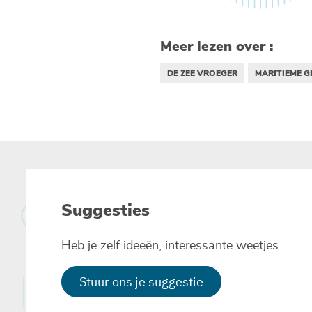
Meer lezen over :
DE ZEE VROEGER
MARITIEME G
Suggesties
Heb je zelf ideeën, interessante weetjes ...
Stuur ons je suggestie