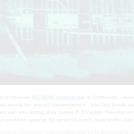
nternationale
IKUWA8-conferentie
in Oostende – waar
an overal ter wereld samenkomen – kan het brede pu
n van een lezing door James P. Delgado. Meesterver
 wrakken waarop hij gewerkt heeft, waaronder dat 
archeoloog, historicus, museumdirecteur en tv-presentato