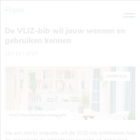
Overslaan
en
naar
de
De VLIZ-bib wil jouw wensen en
inhoud
gebruiken kennen
gaan
10 / 12 / 2025
OVER VLIZ
VLIZ | Nick Decombel Fotografie
Via een korte enquête wil de VLIZ-bib ontdekken hoe