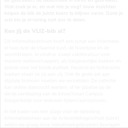
de gebruikers de bibliotheek ervaren en gebruiken.
Wat zoek je er, en wat mis je nog? Jouw inzichten
helpen de bib de juiste koers te blijven varen. Dank je
wel om je ervaring met ons te delen.
Ken jij de VLIZ-bib al?
Dit informatiecentrum heeft een schat aan informatie
in huis over de Vlaamse kust, de Noordzee en de
wereldzeeën. Je vindt er zowel vakliteratuur voor
mariene wetenschappers, als toegankelijke boeken en
gidsen voor het brede publiek. Recente en historische
boeken staan ze zij-aan-zij. Ook de grote set aan
digitale bronnen moeten we vermelden. De collectie
kan online doorzocht worden, of ter plaatse op de
derde verdieping van de InnovOcean Campus
(toegankelijk voor iedereen tijdens kantooruren.
In het kader van een stage voor de opleiding
Informatiebeheer aan de Arteveldehogeschool (Gent)
willen we graag onze bibliotheekgebruikers bevragen.