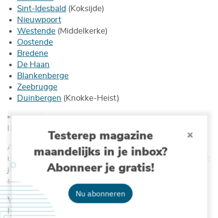
Sint-Idesbald
(Koksijde)
Nieuwpoort
Westende
(Middelkerke)
Oostende
Bredene
De Haan
Blankenberge
Zeebrugge
Duinbergen
(Knokke-Heist)
➡️ Je hoeft je niet vooraf in te schrijven – gewoon
langskomen is genoeg!
Testerep magazine
Aan elke telpost geven enthousiaste schelpenkenners
maandelijks in je inbox?
uitleg, materialen en een telkaart ter beschikking zodat
Abonneer je gratis!
je op een wetenschappelijk onderbouwde manier 100
schelpen kunt verzamelen, herkennen en registeren.
Nu abonneren
Wat maakt de editie van 2026 bijzonder?
Naast de klassieke telling van schelpen richten de