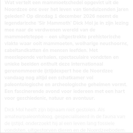
Wat vertelt een mammoetschedel opgevist uit de
Noordzee ons over het leven van tienduizenden jaren
geleden? Op dinsdag 1 december 2026 neemt de
legendarische ‘Sir Mammoth’ Dick Mol je in zijn lezing
mee naar de verdwenen wereld van de
mammoetsteppe – een uitgestrekte prehistorische
vlakte waar ooit mammoeten, wolharige neushoorns,
sabeltandkatten én mensen leefden. Met
meeslepende verhalen, spectaculaire vondsten en
unieke beelden onthult deze internationaal
gerenommeerde ijstijdexpert hoe de Noordzee
vandaag nog altijd een schatkamer vol
paleontologische en archeologische geheimen vormt.
Een fascinerende avond voor iedereen met een hart
voor geschiedenis, natuur en avontuur.
Dick Mol heeft zijn bijnaam niet gestolen. Als
amateurpaleontoloog, gespecialiseerd in de fauna van
de ijstijd, onderzoekt hij al een leven lang fossiele
vondsten, uitgestorven dieren en de Noordzeebodem.