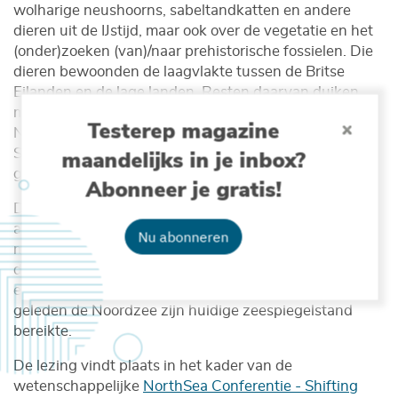
wolharige neushoorns, sabeltandkatten en andere
dieren uit de IJstijd, maar ook over de vegetatie en het
(onder)zoeken (van)/naar prehistorische fossielen. Die
dieren bewoonden de laagvlakte tussen de Britse
Eilanden en de lage landen. Resten daarvan duiken
met grote regelmaat op van de bodem van de
Testerep magazine
Noordzee waar toentertijd de delta’s van de Maas,
Schelde, Rijn en Theems zich uitstrekten over een
maandelijks in je inbox?
groot gebied, de zogenoemde mammoetsteppe.
Abonneer je gratis!
Daarnaast schenkt Dick Mol aandacht aan de
archeologie en de aanwezigheid toentertijd van de
Nu abonneren
mens in dit deel van Noordwest-Europa; de mens die
deel uitmaakte van deze mammoetfauna en het nog
een hele tijd heeft uitgehouden tot circa 8000 jaar
geleden de Noordzee zijn huidige zeespiegelstand
bereikte.
De lezing vindt plaats in het kader van de
wetenschappelijke
NorthSea Conferentie - Shifting