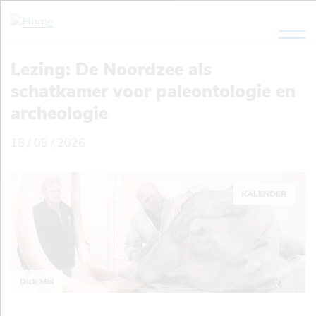
Overslaan
en
naar
de
Lezing: De Noordzee als
inhoud
schatkamer voor paleontologie en
gaan
archeologie
18 / 05 / 2026
KALENDER
Dick Mol