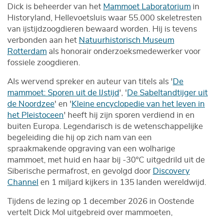
Dick is beheerder van het
Mammoet Laboratorium
in
Historyland, Hellevoetsluis waar 55.000 skeletresten
van ijstijdzoogdieren bewaard worden. Hij is tevens
verbonden aan het
Natuurhistorisch Museum
Rotterdam
als honorair onderzoeksmedewerker voor
fossiele zoogdieren.
Als wervend spreker en auteur van titels als '
De
mammoet: Sporen uit de IJstijd
', '
De Sabeltandtijger uit
de Noordzee
' en '
Kleine encyclopedie van het leven in
het Pleistoceen
' heeft hij zijn sporen verdiend in en
buiten Europa. Legendarisch is de wetenschappelijke
begeleiding die hij op zich nam van een
spraakmakende opgraving van een wolharige
mammoet, met huid en haar bij -30°C uitgedrild uit de
Siberische permafrost, en gevolgd door
Discovery
Channel
en 1 miljard kijkers in 135 landen wereldwijd.
Tijdens de lezing op 1 december 2026 in Oostende
vertelt Dick Mol uitgebreid over mammoeten,