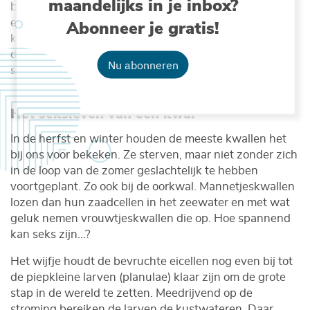
maandelijks in je inbox?
blijven hun netelcellen nog een hele tijd actief als je
ermee in aanraking komt. Stuiptrekkingen, zou je
Abonneer je gratis!
kunnen zeggen… Overgeleverd aan zon en wind,
drogen de gestrande kwallen uiteindelijk uit tot er
Nu abonneren
slechts een verschrompeld vliesje overblijft.
Het seksleven van een kwal
In de herfst en winter houden de meeste kwallen het
bij ons voor bekeken. Ze sterven, maar niet zonder zich
in de loop van de zomer geslachtelijk te hebben
voortgeplant. Zo ook bij de oorkwal. Mannetjeskwallen
lozen dan hun zaadcellen in het zeewater en met wat
geluk nemen vrouwtjeskwallen die op. Hoe spannend
kan seks zijn...?
Het wijfje houdt de bevruchte eicellen nog even bij tot
de piepkleine larven (planulae) klaar zijn om de grote
stap in de wereld te zetten. Meedrijvend op de
stroming bereiken de larven de kustwateren. Daar