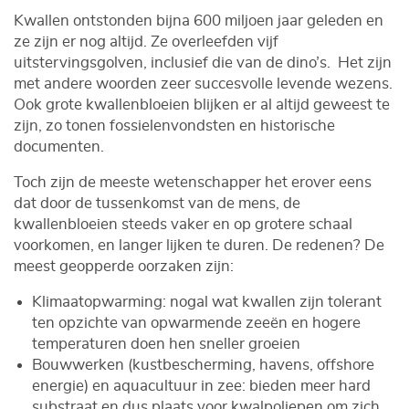
Kwallen ontstonden bijna 600 miljoen jaar geleden en
ze zijn er nog altijd. Ze overleefden vijf
uitstervingsgolven, inclusief die van de dino’s. Het zijn
met andere woorden zeer succesvolle levende wezens.
Ook grote kwallenbloeien blijken er al altijd geweest te
zijn, zo tonen fossielenvondsten en historische
documenten.
Toch zijn de meeste wetenschapper het erover eens
dat door de tussenkomst van de mens, de
kwallenbloeien steeds vaker en op grotere schaal
voorkomen, en langer lijken te duren. De redenen? De
meest geopperde oorzaken zijn:
Klimaatopwarming: nogal wat kwallen zijn tolerant
ten opzichte van opwarmende zeeën en hogere
temperaturen doen hen sneller groeien
Bouwwerken (kustbescherming, havens, offshore
energie) en aquacultuur in zee: bieden meer hard
substraat en dus plaats voor kwalpoliepen om zich