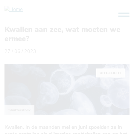
Overslaan
en
naar
de
Kwallen aan zee, wat moeten we
inhoud
ermee?
gaan
27 / 06 / 2023
UITGELICHT
Shutterstock
Kwallen. In de maanden mei en juni spoelden ze in