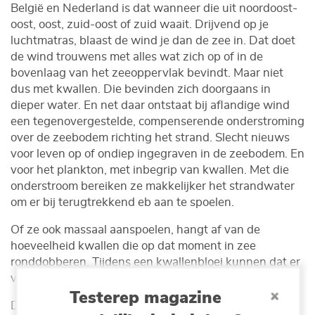
België en Nederland is dat wanneer die uit noordoost-
oost, oost, zuid-oost of zuid waait. Drijvend op je
luchtmatras, blaast de wind je dan de zee in. Dat doet
de wind trouwens met alles wat zich op of in de
bovenlaag van het zeeoppervlak bevindt. Maar niet
dus met kwallen. Die bevinden zich doorgaans in
dieper water. En net daar ontstaat bij aflandige wind
een tegenovergestelde, compenserende onderstroming
over de zeebodem richting het strand. Slecht nieuws
voor leven op of ondiep ingegraven in de zeebodem. En
voor het plankton, met inbegrip van kwallen. Met die
onderstroom bereiken ze makkelijker het strandwater
om er bij terugtrekkend eb aan te spoelen.
Of ze ook massaal aanspoelen, hangt af van de
hoeveelheid kwallen die op dat moment in zee
ronddobberen. Tijdens een kwallenbloei kunnen dat er
veel zijn. Heel veel...
Testerep magazine
Drooggevallen kwallen zijn op sterven na dood. Toch