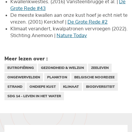
Kwallenkwesties. (2016) Vansteenbrugge et al. |
De
Grote Rede #43
De meeste kwallen aan onze kust hoef je echt niet te
vrezen. (2001) Kerckhof |
De Grote Rede #2
Klimaat verandert, kwalpatronen vervroegen (2022).
Stichting Anemoon |
Nature Today
Meer lezen over :
EUTROFIËRING
GEZONDHEID & WELZIJN
ZEELEVEN
ONGEWERVELDEN
PLANKTON
BELGISCHE NOORDZEE
STRAND
ONDIEPE KUST
KLIMAAT
BIODIVERSITEIT
SDG 14 - LEVEN IN HET WATER