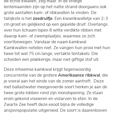
de échte kwallen, zeg maar. In de vroege
lentemaanden zijn op het natte strand doorgaans ook
grote aantallen kam- of ribkwallen te vinden. De
talrijkste is het
zeedruifje
. Een kwamkwalletje van 2-3
cm groot en gelijkend op een gepelde druif. Overlangs
over hun lichaam lopen 8 witte verdikte ribben met
daarop kam- of zwemplaatjes, waarmee ze zich
voortbewegen. Vandaar de naam kamkwal.
Kamkwallen netelen niet. Ze vangen hun prooi met hun
twee tot wel 75 cm lange, vertakte tentakels. Die
scheiden een plakkerige, maar niet giftige stof uit.
Deze inheemse kamkwal krijgt tegenwoordig
concurrentie van de grotere
Amerikaanse ribkwal
, die
je vooral aan het einde van de zomer aantreft. Deze
met ballastwater meegevoerde soort herken je aan de
twee grote lobben rond zijn mondopening. Ze staan
erom gekend viseieren en vislarven te eten. In de
Zwarte Zee heeft deze exoot bijna de volledige
ansjovispopulatie uitgeroeid. De soort is daarenboven