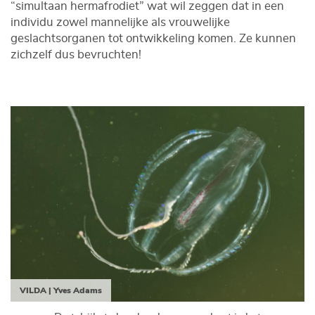
“simultaan hermafrodiet” wat wil zeggen dat in een
individu zowel mannelijke als vrouwelijke
geslachtsorganen tot ontwikkeling komen. Ze kunnen
zichzelf dus bevruchten!
VILDA | Yves Adams