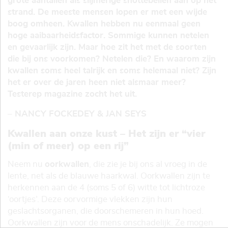
grote aantallen als slijmerige snottebellen aan op het
strand. De meeste mensen lopen er met een wijde
boog omheen. Kwallen hebben nu eenmaal geen
hoge aaibaarheidsfactor. Sommige kunnen netelen
en gevaarlijk zijn. Maar hoe zit het met de soorten
die bij ons voorkomen? Netelen die? En waarom zijn
kwallen soms heel talrijk en soms helemaal niet? Zijn
het er over de jaren heen niet alsmaar meer?
Testerep magazine zocht het uit.
– NANCY FOCKEDEY & JAN SEYS
Kwallen aan onze kust – Het zijn er “vier
(min of meer) op een rij”
Neem nu
oorkwallen
, die zie je bij ons al vroeg in de
lente, net als de blauwe haarkwal. Oorkwallen zijn te
herkennen aan de 4 (soms 5 of 6) witte tot lichtroze
‘oortjes’. Deze oorvormige vlekken zijn hun
geslachtsorganen, die doorschemeren in hun hoed.
Oorkwallen zijn voor de mens onschadelijk. Ze mogen