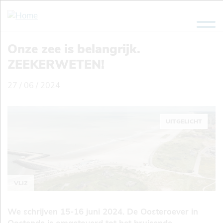
Overslaan
en
naar
de
Onze zee is belangrijk.
inhoud
ZEEKERWETEN!
gaan
27 / 06 / 2024
UITGELICHT
VLIZ
We schrijven 15-16 juni 2024. De Oosteroever in