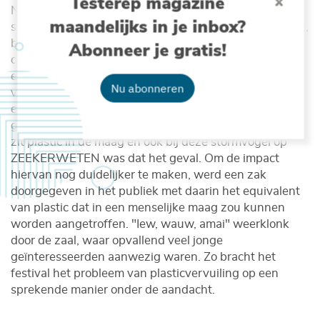
Testerep magazine
Naast virtuele ervaringen bood ZEEKERWETEN ook
maandelijks in je inbox?
show (duikers!), informatieve standen (strandvondsten,
boeken), en boeiende debatten (Radio1 live, Grijze
Abonneer je gratis!
cellen debat, Bookship panel), evenals heel wat
experimenteerplezier (‘Wild van Water’, plankton). Zo
Nu abonneren
voerde Eric Stienen van het INBO een dissectie uit van
een Noordse stormvogel voor een volle tent
geïnteresseerden. Bij maar liefst 91% van deze vogels
zit plastic in de maag en ook bij deze stormvogel op
ZEEKERWETEN was dat het geval. Om de impact
hiervan nog duidelijker te maken, werd een zak
doorgegeven in het publiek met daarin het equivalent
van plastic dat in een menselijke maag zou kunnen
worden aangetroffen. "Iew, wauw, amai" weerklonk
door de zaal, waar opvallend veel jonge
geïnteresseerden aanwezig waren. Zo bracht het
festival het probleem van plasticvervuiling op een
sprekende manier onder de aandacht.