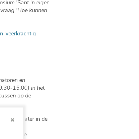
osium 'Sant in eigen
e vraag 'Hoe kunnen
n-veerkrachtig-
matoren en
9:30-15:00) in het
cussen op de
an drinkwater in de
station.
 Doornpanne