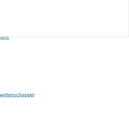
eans
n wetenschapper