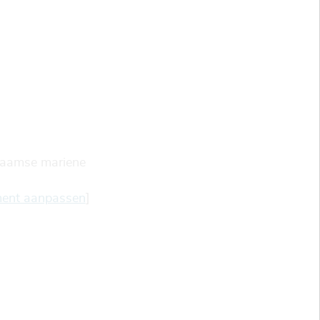
Vlaamse mariene
ent aanpassen
]