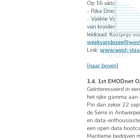
Op 16 oktober spreke
- Rika Driessens (I
- Valérie Vandenbuss
van kruiden en bessen
leidraad. Kostprijs v
weekvandezee@west-
Link:
www.west-vlaan
[
naar boven
]
1.4. 1st EMODnet O
Geïnteresseerd in e
het rijke gamma aan
Pin dan zeker 22 sep
de Serre in Antwerpe
en data-enthousiast
een open data bootca
Maritieme bedrijven 