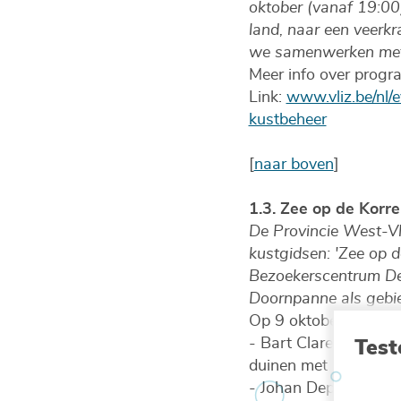
oktober (vanaf 19:00
land, naar een veerk
we samenwerken met 
Meer info over progra
Link:
www.vliz.be/nl
kustbeheer
[
naar boven
]
1.3. Zee op de Korr
De Provincie West-Vl
kustgidsen: 'Zee op d
Bezoekerscentrum De
Doornpanne als gebie
Op 9 oktober komen a
Test
- Bart Clarebout (IW
duinen met geleide wa
- Johan Depotter (na