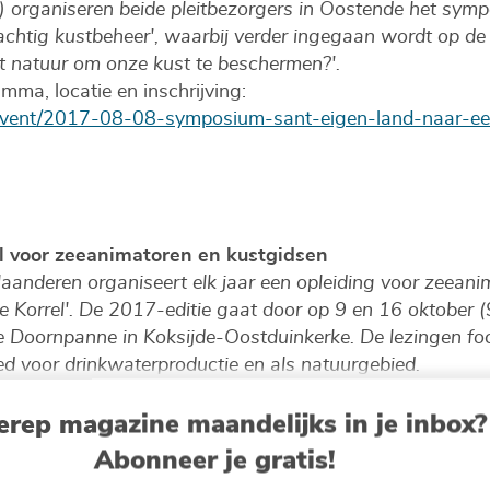
) organiseren beide pleitbezorgers in Oostende het symp
rachtig kustbeheer', waarbij verder ingegaan wordt op d
natuur om onze kust te beschermen?'.
mma, locatie en inschrijving:
/event/2017-08-08-symposium-sant-eigen-land-naar-ee
el voor zeeanimatoren en kustgidsen
aanderen organiseert elk jaar een opleiding voor zeeani
e Korrel'. De 2017-editie gaat door op 9 en 16 oktober (
 Doornpanne in Koksijde-Oostduinkerke. De lezingen fo
d voor drinkwaterproductie en als natuurgebied.
an bod in de opleiding:
erep magazine maandelijks in je inbox?
VA). Van bron tot kraan: het duurzame productieproces v
ndeling naar het infiltratiepand en bezoek aan het pomp
Abonneer je gratis!
tuurgids). Op wandel doorheen de geschiedenis van de