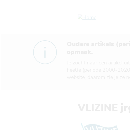
Overslaan
en
naar
de
inhoud
gaan
Oudere artikels (pe
opmaak.
Je zocht naar een artikel u
heette (periode 2000-2020
website, daarom zie je ze 
VLIZINE jr