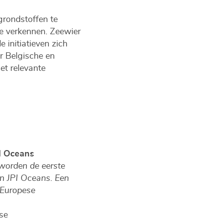
rondstoffen te
e verkennen. Zeewier
 initiatieven zich
r Belgische en
et relevante
I Oceans
worden de eerste
an JPI Oceans. Een
 Europese
se