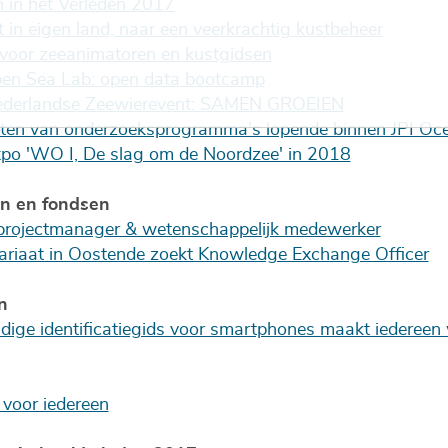
n in het Verleden 2017
 in eigen land, naar een veerkrachtig kustbeheer
l voor zeeanimatoren en kustgidsen
en Sea Lab: open data bootcamp
Nederlandse Zeewierevent: SAMEN GROEIEN
taten van onderzoeksprogramma's lopende binnen JPI Oc
xpo 'WO I, De slag om de Noordzee' in 2018
en en fondsen
 projectmanager & wetenschappelijk medewerker
ariaat in Oostende zoekt Knowledge Exchange Officer
n
dige identificatiegids voor smartphones maakt iederee
voor iedereen