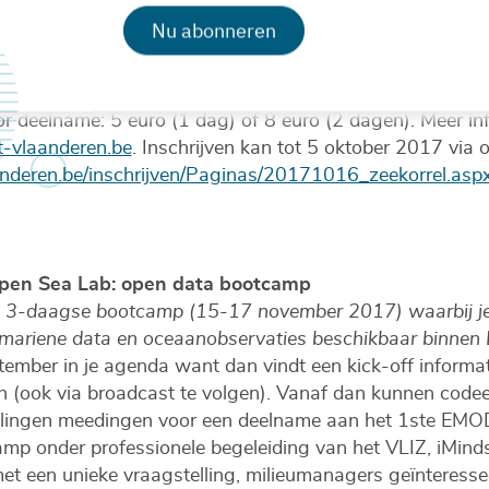
n:
Nu abonneren
WVA). Natuurbeheer in De Doornpanne
che en Ludwien Battel (natuurgidsen). Supermarkt Duine
 uit de duinen. Kleurrijke Duinen: op ontdekking door de 
oor deelname: 5 euro (1 dag) of 8 euro (2 dagen). Meer inf
vlaanderen.be
. Inschrijven kan tot 5 oktober 2017 via 
deren.be/inschrijven/Paginas/20171016_zeekorrel.asp
pen Sea Lab: open data bootcamp
en 3-daagse bootcamp (15-17 november 2017) waarbij je
 mariene data en oceaanobservaties beschikbaar binne
tember in je agenda want dan vindt een kick-off informa
n (ook via broadcast te volgen). Vanaf dan kunnen codee
elingen meedingen voor een deelname aan het 1ste EMO
mp onder professionele begeleiding van het VLIZ, iMind
met een unieke vraagstelling, milieumanagers geïnteresse