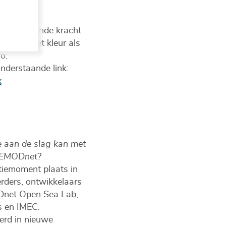
n: de helende kracht
duinen met kleur als
o:
onderstaande link:
x
 aan de slag kan met
n EMODnet?
tiemoment plaats in
rders, ontwikkelaars
Dnet Open Sea Lab,
s en IMEC.
erd in nieuwe