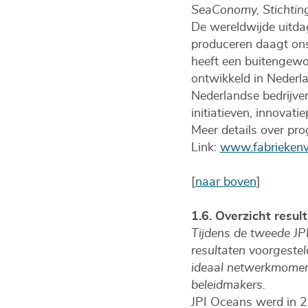
SeaConomy, Stichtin
De wereldwijde uitd
produceren daagt ons
heeft een buitengewoo
ontwikkeld in Nederla
Nederlandse bedrijve
initiatieven, innovati
Meer details over pro
Link:
www.fabriekenv
[
naar boven
]
1.6. Overzicht resu
Tijdens de tweede JP
resultaten voorgestel
ideaal netwerkmoment
beleidmakers.
JPI Oceans werd in 