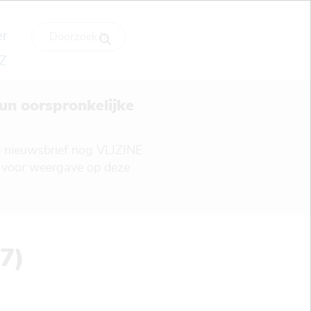
r
Z
un oorspronkelijke
ze nieuwsbrief nog VLIZINE
d voor weergave op deze
17)