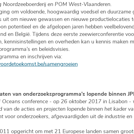
g Noordzeeboerderij en POM West-Vlaanderen.
aging om voldoende, hoogwaardig voedsel en duurzame g
 uit om nieuwe gewassen en nieuwe productielocaties t
n potentieel en de afgelopen jaren hebben veelbelovende
nd en België. Tijdens deze eerste zeewierconferentie voo
n, kennisinstellingen en overheden kan u kennis maken m
eprogramma’s en beleidsvisies.
gramma en inschrijven via:
oordetoekomst.be/samengroeien
ltaten van onderzoeksprogramma's lopende binnen JP
I Oceans conference - op 26 oktober 2017 in Lisabon - 
d van de acties en projecten lopende binnen het kader v
 voor onderzoekers, afgevaardigden uit de industrie en
2011 opgericht om met 21 Europese landen samen groot