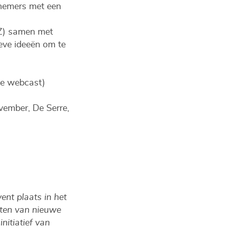
rnemers met een
Z) samen met
eve ideeën om te
ve webcast)
ember, De Serre,
nt plaats in het
ten van nieuwe
nitiatief van