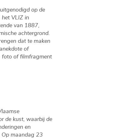
e uitgenodigd op de
 het VLIZ in
stende van 1887,
omische achtergrond.
brengen dat te maken
 anekdote of
 foto of filmfragment
-Vlaamse
r de kust, waarbij de
anderingen en
en. Op maandag 23