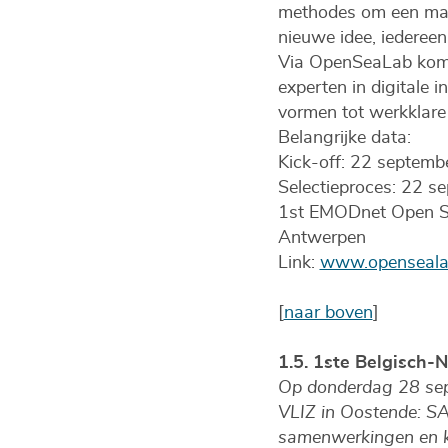
methodes om een mari
nieuwe idee, iedereen
Via OpenSeaLab kom
experten in digitale
vormen tot werkklare 
Belangrijke data:
Kick-off: 22 septemb
Selectieproces: 22 s
1st EMODnet Open Se
Antwerpen
Link:
www.openseala
[
naar boven
]
1.5. 1ste Belgisch
Op donderdag 28 sept
VLIZ in Oostende: S
samenwerkingen en ken