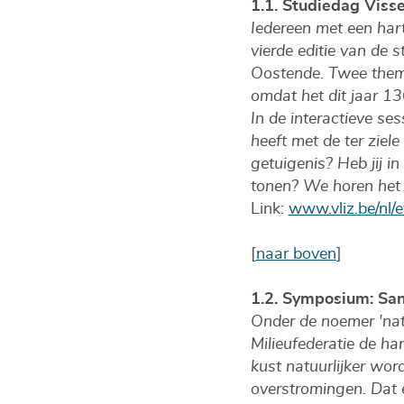
1.1. Studiedag Viss
Iedereen met een hart
vierde editie van de 
Oostende. Twee thema
omdat het dit jaar 13
In de interactieve se
heeft met de ter ziele
getuigenis? Heb jij i
tonen? We horen het
Link:
www.vliz.be/nl
[
naar boven
]
1.2. Symposium: San
Onder de noemer 'nat
Milieufederatie de ha
kust natuurlijker wor
overstromingen. Dat 