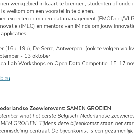
en werkgebied in kaart te brengen, studenten of onde
 is welkom om een voorstel in te dienen.
en experten in marien datamanagement (EMODnet/VLI
 innovatie (IMEC) en mentors van iMinds om jouw innovati
applicaties.
er (16u-19u), De Serre, Antwerpen (ook te volgen via li
eptember - 13 oktober
a Lab Workshops en Open Data Competitie: 15-17 nov
b.eu
-Nederlandse Zeewierevent: SAMEN GROEIEN
ember vindt het eerste Belgisch-Nederlandse zeewiereve
AMEN GROEIEN. Tijdens deze bijeenkomst staan het star
nisdeling centraal. De bijeenkomst is een gezamenlijk i