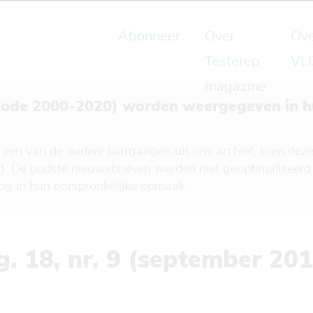
Abonneer
Over
Ove
Testerep
VLI
magazine
riode 2000-2020) worden weergegeven in h
it een van de oudere jaargangen uit ons archief, toen de
). De oudste nieuwsbrieven werden niet geoptimaliseer
nog in hun oorspronkelijke opmaak.
g. 18, nr. 9 (september 20