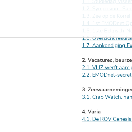
1.1. Studiedag Visse
1.2. Symposium: Sant
1.3. Zee op de Korre
1.4. 1st EMODnet Op
1.5. 1ste Belgisch-
1.6. Overzicht resul
1.7. Aankondiging E
2. Vacatures, beurz
2.1. VLIZ werft aan:
2.2. EMODnet-secret
3. Zeewaarneminge
3.1. Crab Watch: han
4. Varia
4.1. De ROV Genesis 