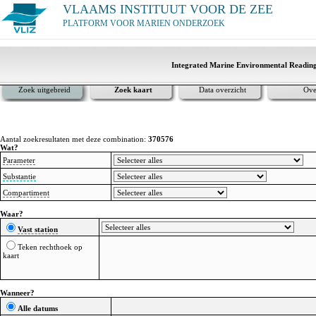
VLAAMS INSTITUUT VOOR DE ZEE
PLATFORM VOOR MARIEN ONDERZOEK
Integrated Marine Environmental Readin
Zoek uitgebreid
Zoek kaart
Data overzicht
Ove
Aantal zoekresultaten met deze combination:
370576
Wat?
Parameter
Substantie
Compartiment
Waar?
Vast station
Teken rechthoek op
kaart
Wanneer?
Alle datums