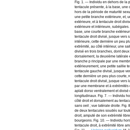
Fig. 1. — Individu en dehors de la 
tentacule présente, à la base, une 
hors de la période de maturité sexu
une petite branche extérieure, et, u
extérieure, et à tentacule droit div
extérieure et intérieure, subégales.
base, une courte branche extérieur
tentacule droit divisé, jusque vers
intérieure, cette dernière un peu p
extrémité, au côté intérieur, une sa
divisé en trois branches, dont deux 
dorsalement, la deuxième latérale e
branche p rincipale par une membran
extérieurement, une petite saillie 
tentacule gauche divisé, jusque ver
cette dernière un peu plus courte, 
tentacule droit divisé, jusque vers
par une membrane et à extrémités co
aplati dorso ventralement et divisé 
longitudinaux. Fig. 7. — Individu ho
côté droit et dorsalement au tentac
sans oeil ; vue latérale droite. Fi
de deux tentacules soudés sur toute 
droit, amputé de son extrémité lib
bourgeons. Fig. 10. — Individu hors
tentacule droit, à extrémité libre