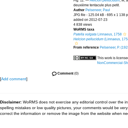
Fig. 11. —
Helcion pellucidum
, M, 
deuxième tentacule plus petit.
Author
Pelseneer, Paul
JPG file
- 125.04 kB
- 695 x 1 138 p
added on 2012-07-23
4 838 views
WoRMS taxa
Patella vulgata
Linnaeus, 1758
Helcion pellucidum
(Linnaeus, 175
From reference
Pelseneer, P. (1928
This work is licens
NonCommercial-Shar
Comment
(0)
[
Add comment
]
Disclaimer:
WoRMS does not exercise any editorial control over the in
spelling mistakes or low quality pictures, your comments would be ve
correct the information or remove the image from the website when nec