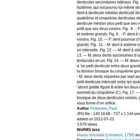
denticules secondaires latéraux. Fig.
huitième, qui est pourvu lui-même de 
dent à denticule médian denticulé des
quatrième et cinquième denticules dent
denticule médian plus petit que ses vo
petit que ses deux voisins. Fig . 8 . -
et sixième grands. Fig. 9 . - F: dent 
voisins. Fig. 10. — F: dent pourvue d’u
grands. Fig . 11. - M: dent à sixième 
un intervalle. Fig. 12. — M: dent à si
13. — M: deux dents successives d’u
tentacules en un. Fig. 14. — M: deux
d ’un petit denticule entre deux gran
la division brusque du cinquième gros
- M: deux dents séparées par sept aut
petit denticule intercalé entre les qu
’abord (petite figure B entre les deux
sommet du cinquième (C). Fig. 17. —
brusque de deux denticules voisins, p
sous forme d’un orifice.
Author
Pelseneer, Paul
JPG file
- 140.18 kB
- 737 x 1 144 pix
added on 2012-07-23
3 570 views
WoRMS taxa
Nassa reticulata
(Linnaeus, 1758)
ac