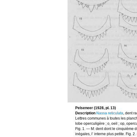
Pelseneer (1928, pl. 13)
Description
Nassa reticulata
, dent r
Lettres communes à toutes les planches
lobe operculigère ; o, oeil ; op, opercu
Fig. 1. — M: dent dont le cinquième d
inégales, l’ interne plus petite. Fig. 