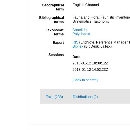
English Channel
Geographical
term
Fauna and Flora, Faunistic inventori
Bibliographical
Systematics, Taxonomy
terms
Annelida
Taxonomic
Polychaeta
terms
RIS
(EndNote, Reference Manager, P
Export
BibTex
(BibDesk, LaTeX)
Sessions
Date
2013-01-12 18:30:12Z
2018-01-12 14:52:23Z
[Back to search]
Taxa (238)
Distributions (2)