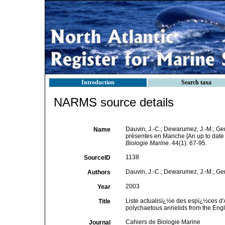
Introduction
Search taxa
NARMS source details
Dauvin, J.-C.; Dewarumez, J.-M.; Gen
Name
présentes en Manche [An up to date 
Biologie Marine.
44(1): 67-95.
1138
SourceID
Dauvin, J.-C.; Dewarumez, J.-M.; Gent
Authors
2003
Year
Liste actualisï¿½e des espï¿½ces d'
Title
polychaetous annelids from the Engl
Cahiers de Biologie Marine
Journal