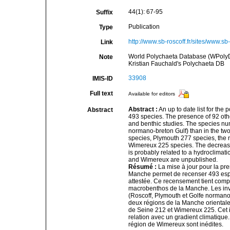
44(1): 67-95
Suffix
Publication
Type
http://www.sb-roscoff.fr/sites/www.sb
Link
World Polychaeta Database (WPoly
Note
Kristian Fauchald's Polychaeta DB
33908
IMIS-ID
Full text
Available for editors
Abstract :
An up to date list for the 
Abstract
493 species. The presence of 92 othe
and benthic studies. The species num
normano-breton Gulf) than in the two
species, Plymouth 277 species, the 
Wimereux 225 species. The decrease 
is probably related to a hydroclimat
and Wimereux are unpublished.
Résumé :
La mise à jour pour la pre
Manche permet de recenser 493 espèc
attestée. Ce recensement tient compt
macrobenthos de la Manche. Les inve
(Roscoff, Plymouth et Golfe normano
deux régions de la Manche oriental
de Seine 212 et Wimereux 225. Cet in
relation avec un gradient climatique
région de Wimereux sont inédites.