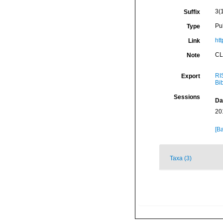
3(1
Suffix
Pu
Type
ht
Link
CL
Note
RI
Export
Bi
Sessions
Da
20
[Ba
Taxa (3)