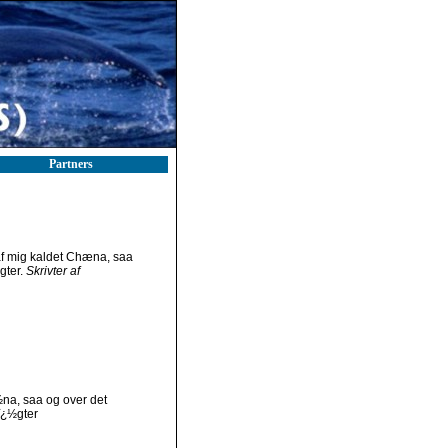
Partners
 af mig kaldet Chæna, saa
gter.
Skrivter af
½na, saa og over det
ï¿½gter