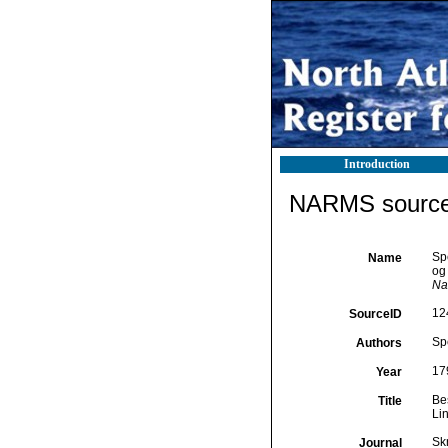
Introduction
NARMS source 
Spe
Name
og
Na
12
SourceID
Sp
Authors
17
Year
Bes
Title
Li
Skr
Journal