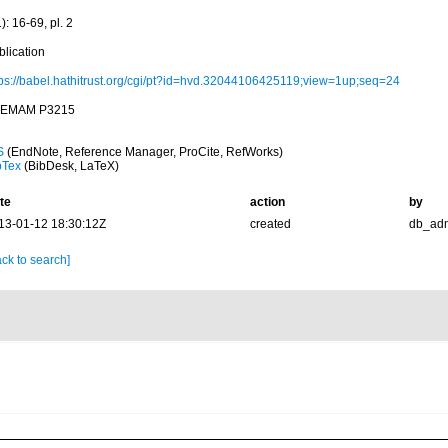
): 16-69, pl. 2
blication
tps://babel.hathitrust.org/cgi/pt?id=hvd.32044106425119;view=1up;seq=24
EMAM P3215
S
(EndNote, Reference Manager, ProCite, RefWorks)
bTex
(BibDesk, LaTeX)
te
action
by
13-01-12 18:30:12Z
created
db_ad
ck to search]