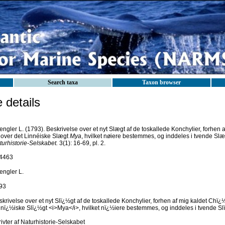
Search taxa
Taxon browser
details
ngler L. (1793). Beskrivelse over et nyt Slægt af de toskallede Konchylier, forhen
 over det Linnéiske Slægt
Mya
, hvilket nøiere bestemmes, og inddeles i tvende Slæ
turhistorie-Selskabet.
3(1): 16-69, pl. 2.
4463
engler L.
93
krivelse over et nyt Slï¿½gt af de toskallede Konchylier, forhen af mig kaldet Chï¿
nnï¿½iske Slï¿½gt <i>Mya</i>, hvilket nï¿½iere bestemmes, og inddeles i tvende Sl
ivter af Naturhistorie-Selskabet