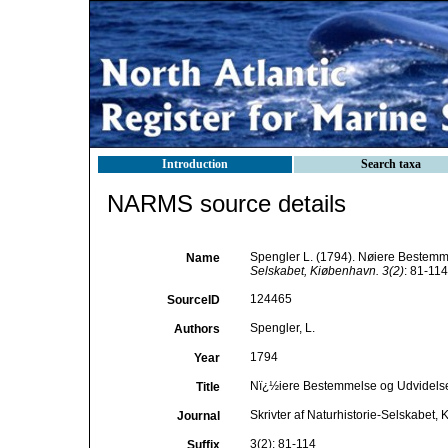
Introduction
Search taxa
NARMS source details
Spengler L. (1794). Nøiere Bestemm
Name
Selskabet, Kiøbenhavn. 3(2)
: 81-114
124465
SourceID
Spengler, L.
Authors
1794
Year
Nï¿½iere Bestemmelse og Udvidelse
Title
Skrivter af Naturhistorie-Selskabet,
Journal
3(2): 81-114
Suffix