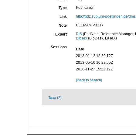
Publication
Type
http://gdz.sub.uni-goettingen.d
Link
CLEMAM P3217
Note
RIS
(EndNote, Reference Manager, P
Export
BibTex
(BibDesk, LaTeX)
Sessions
Date
2013-01-12 18:30:12Z
2013-05-16 10:22:55Z
2016-11-27 15:22:12Z
[Back to search]
Taxa (2)