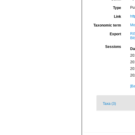
Pu
Type
ht
Link
Mo
Taxonomic term
RI
Export
Bi
Sessions
Da
20
20
20
20
[Ba
Taxa (3)