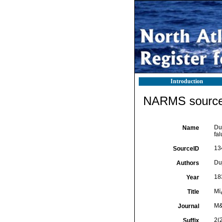
Introduction
NARMS source 
Duj
Name
fa
13
SourceID
Duj
Authors
18
Year
Mï¿
Title
M&
Journal
2(
Suffix