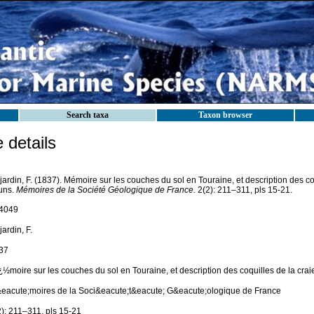
Search taxa
Taxon browser
details
ardin, F. (1837). Mémoire sur les couches du sol en Touraine, et description des coq
luns.
Mémoires de la Société Géologique de France.
2(2): 211–311, pls 15-21.
4049
ardin, F.
37
½moire sur les couches du sol en Touraine, et description des coquilles de la craie
eacute;moires de la Soci&eacute;t&eacute; G&eacute;ologique de France
2): 211–311, pls 15-21