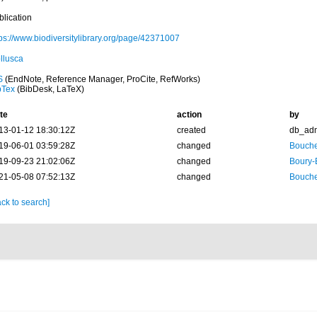
blication
tps://www.biodiversitylibrary.org/page/42371007
llusca
S
(EndNote, Reference Manager, ProCite, RefWorks)
bTex
(BibDesk, LaTeX)
te
action
by
13-01-12 18:30:12Z
created
db_ad
19-06-01 03:59:28Z
changed
Bouche
19-09-23 21:02:06Z
changed
Boury-
21-05-08 07:52:13Z
changed
Bouche
ck to search]