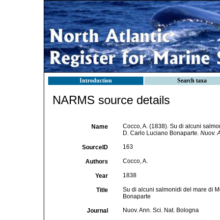
Introduction
Search taxa
NARMS source details
Cocco, A. (1838). Su di alcuni salmon
Name
D. Carlo Luciano Bonaparte.
Nuov. A
163
SourceID
Cocco, A.
Authors
1838
Year
Su di alcuni salmonidi del mare di M
Title
Bonaparte
Nuov. Ann. Sci. Nat. Bologna
Journal