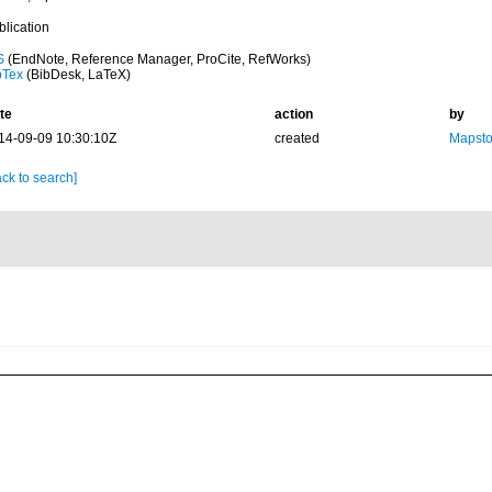
blication
S
(EndNote, Reference Manager, ProCite, RefWorks)
bTex
(BibDesk, LaTeX)
te
action
by
14-09-09 10:30:10Z
created
Mapsto
ck to search]