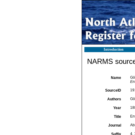
Introduction
NARMS source 
Göt
Name
En
19
SourceID
Göt
Authors
18
Year
En
Title
Ab
Journal
4, 
Suffix