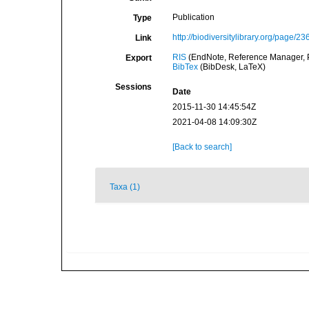
Publication
Type
http://biodiversitylibrary.org/page/2
Link
RIS
(EndNote, Reference Manager, P
Export
BibTex
(BibDesk, LaTeX)
Sessions
Date
2015-11-30 14:45:54Z
2021-04-08 14:09:30Z
[Back to search]
Taxa (1)