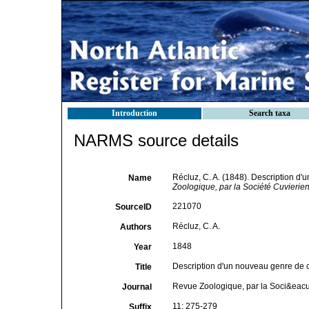
Introduction
Search taxa
NARMS source details
Récluz, C. A. (1848). Description d
Name
Zoologique, par la Société Cuvierie
221070
SourceID
Récluz, C. A.
Authors
1848
Year
Description d'un nouveau genre de c
Title
Revue Zoologique, par la Soci&eacu
Journal
11: 275-279
Suffix