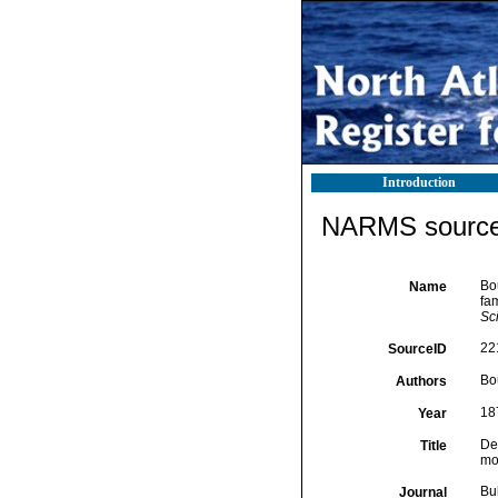
Introduction
NARMS source 
Bo
Name
fam
Sc
22
SourceID
Bou
Authors
18
Year
De
Title
mo
Bu
Journal