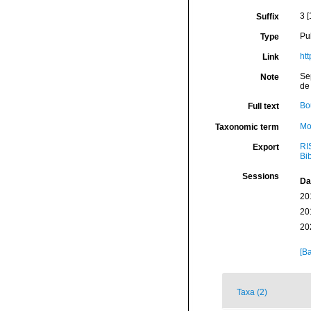
3 
Suffix
Pu
Type
ht
Link
Se
Note
de
Bo
Full text
Mo
Taxonomic term
RI
Export
Bi
Sessions
Da
20
20
20
[Ba
Taxa (2)