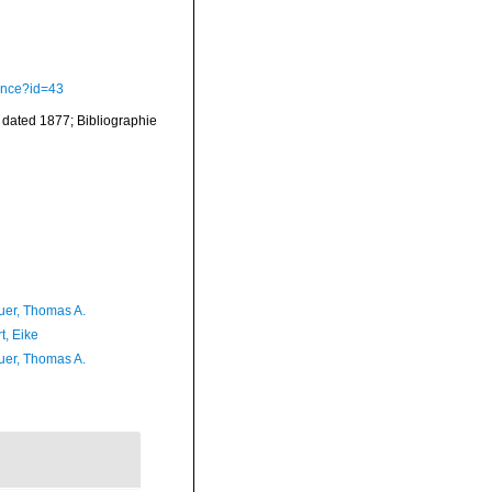
ence?id=43
ated 1877; Bibliographie
er, Thomas A.
t, Eike
er, Thomas A.