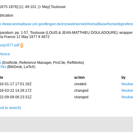
[1875-1876] (1): 49-101. [= May] Toulouse
blication
tp://www.animalbase.uni-goettingen.de/zooweb/servlet/AnimalBase/home/digirefer
paratum: pp. 1-57, Toulouse (LOUIS & JEAN-MATTHIEU DOULADOURE); wrapper d
 la France 12 May 1877 # 4872
urg1877.pdf
llusca
S
(EndNote, Reference Manager, ProCite, RefWorks)
bTex
(BibDesk, LaTeX)
te
action
by
16-01-17 17:01:16Z
created
Neubau
18-03-22 14:28:17Z
changed
Neuber
22-09-09 06:23:31Z
changed
Neubau
ck to search]