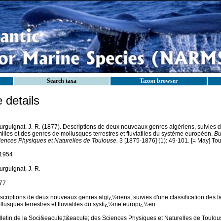
Search taxa
Taxon browser
details
urguignat, J.-R. (1877). Descriptions de deux nouveaux genres algériens, suivies d'
illes et des genres de mollusques terrestres et fluviatiles du système européen.
Bu
iences Physiques et Naturelles de Toulouse.
3 [1875-1876] (1): 49-101. [= May] To
1954
rguignat, J.-R.
77
scriptions de deux nouveaux genres algï¿½riens, suivies d'une classification des f
llusques terrestres et fluviatiles du systï¿½me europï¿½en
lletin de la Soci&eacute;t&eacute; des Sciences Physiques et Naturelles de Toulou