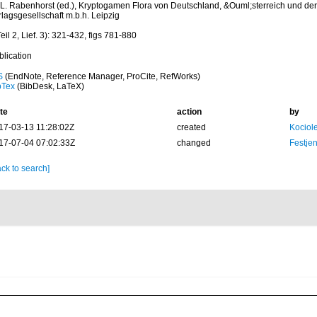
: L. Rabenhorst (ed.), Kryptogamen Flora von Deutschland, &Ouml;sterreich und d
lagsgesellschaft m.b.h. Leipzig
eil 2, Lief. 3): 321-432, figs 781-880
blication
S
(EndNote, Reference Manager, ProCite, RefWorks)
bTex
(BibDesk, LaTeX)
te
action
by
17-03-13 11:28:02Z
created
Kociole
17-07-04 07:02:33Z
changed
Festjen
ck to search]