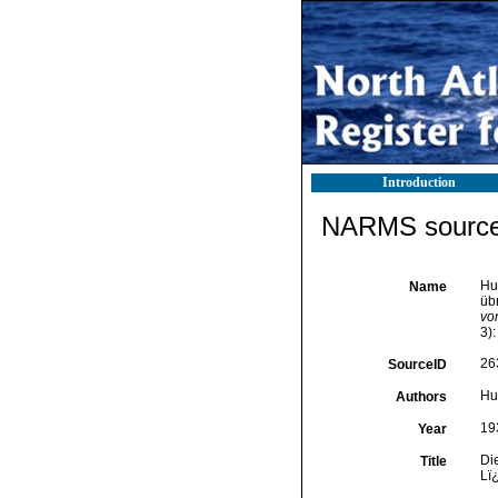
Introduction
NARMS source 
Hu
Name
üb
vo
3):
26
SourceID
Hus
Authors
19
Year
Di
Title
Lï