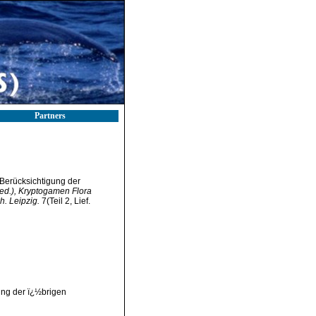
Partners
 Berücksichtigung der
(ed.), Kryptogamen Flora
. Leipzig.
7(Teil 2, Lief.
ung der ï¿½brigen