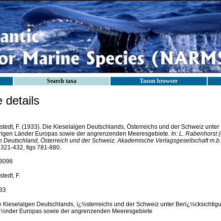
Search taxa
Taxon browser
details
stedt, F. (1933). Die Kieselalgen Deutschlands, Österreichs und der Schweiz unter
rigen Länder Europas sowie der angrenzenden Meeresgebiete.
In: L. Rabenhorst 
n Deutschland, Österreich und der Schweiz. Akademische Verlagsgesellschaft m.b.h
 321-432, figs 781-880.
3096
tedt, F.
33
e Kieselalgen Deutschlands, ï¿½sterreichs und der Schweiz unter Berï¿½cksichtig
¿½nder Europas sowie der angrenzenden Meeresgebiete