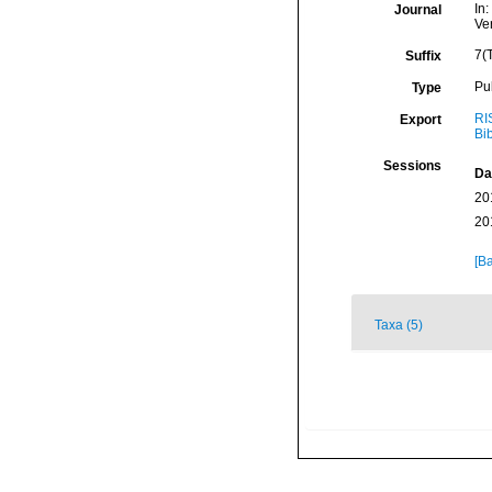
In
Journal
Ver
7(T
Suffix
Pu
Type
RI
Export
Bi
Sessions
Da
20
20
[Ba
Taxa (5)