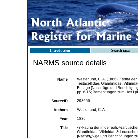
Introduction
Search taxa
NARMS source details
Westerlund, C. A. (1886).
Fauna der 
Name
Testacellidae, Glandinidae, Vitrinid
Beilage [Nachträge und Berichtigunge
pp. 6-15; Bemerkungen zum Heft I (III)
298656
SourceID
Westerlund, C. A.
Authors
1886
Year
<i>Fauna der in der palï¿½arctischen
Title
Glandinidae, Vitrinidae & Leucochro
[Nachtrï¿½ge und Berichtigungen zum 