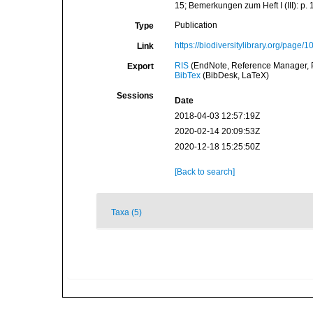
15; Bemerkungen zum Heft I (III): p. 1
Publication
Type
https://biodiversitylibrary.org/page/
Link
RIS
(EndNote, Reference Manager, P
Export
BibTex
(BibDesk, LaTeX)
Sessions
Date
2018-04-03 12:57:19Z
2020-02-14 20:09:53Z
2020-12-18 15:25:50Z
[Back to search]
Taxa (5)