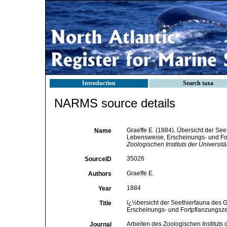
Introduction
Search taxa
NARMS source details
Graeffe E. (1884). Übersicht der Se
Name
Lebensweise, Erscheinungs- und Fort
Zoologischen Instituts der Universitä
35026
SourceID
Graeffe E.
Authors
1884
Year
ï¿½bersicht der Seethierfauna des 
Title
Erscheinungs- und Fortpflanzungszeit
Arbeiten des Zoologischen Instituts 
Journal