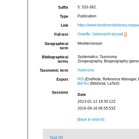
5: 333-362.
Suffix
Publication
Type
https://www.biodiversitylibrary.org/
Link
Graeffe- Uebersicht der.pdf
Full text
Mediterranean
Geographical
term
Systematics, Taxonomy
Bibliographical
Zoogeography, Biogeography (general
terms
Hydrozoa
Taxonomic term
RIS
(EndNote, Reference Manager, P
Export
BibTex
(BibDesk, LaTeX)
Sessions
Date
2013-01-12 18:30:12Z
2016-09-16 06:55:53Z
[Back to search]
Taxa (9)