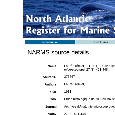
Introduction
Search taxa
NARMS source details
Fauré-Frémiet, E. (1931). Etude his
Name
microscopique.
27 (3): 421-448.
376867
SourceID
Fauré-Frémiet, E.
Authors
1931
Year
Etude histologique de <i>Ficulina f
Title
Archives d'Anatomie microscopique.
Journal
27 (3): 421-448
Suffix