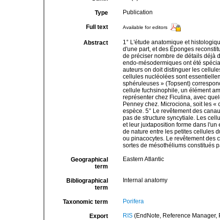
Publication
Type
Full text
Available for editors
1° L'étude anatomique et histologiq
Abstract
d'une part, et des Éponges reconstit
de préciser nombre de détails déjà dé
endo-mésodermiques ont été spéciale
auteurs on doit distinguer les cellu
cellules nucléolées sont essentiellem
sphéruleuses » (Topsent) corresponda
cellule fuchsinophile, un élément ami
représenter chez Ficulina, avec quelq
Penney chez. Microciona, soit les « 
espèce. 5° Le revêtement des canau
pas de structure syncytiale. Les cell
et leur juxtaposition forme dans l'un e
de nature entre les petites cellules
ou pinacocytes. Le revêtement des 
sortes de mésothéliums constitués p
Eastern Atlantic
Geographical
term
Internal anatomy
Bibliographical
term
Porifera
Taxonomic term
RIS
(EndNote, Reference Manager, P
Export