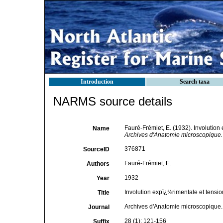
Introduction
Search taxa
NARMS source details
Fauré-Frémiet, E. (1932). Involution
Name
Archives d'Anatomie microscopique.
376871
SourceID
Fauré-Frémiet, E.
Authors
1932
Year
Involution expï¿½rimentale et tension
Title
Archives d'Anatomie microscopique.
Journal
28 (1): 121-156
Suffix