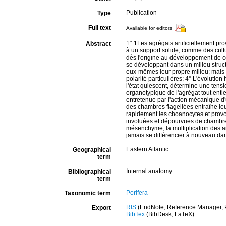
Publication
Type
Full text
Available for editors
1° 1Les agrégats artificiellement pr
Abstract
à un support solide, comme des cultu
dès l'origine au développement de ces
se développant dans un milieu struct
eux-mêmes leur propre milieu; mais 
polarité particulières; 4° L'évolutio
l'état quiescent, détermine une tensio
organotypique de l'agrégat tout entie
entretenue par l'action mécanique d'u
des chambres flagellées entraîne leur 
rapidement les choanocytes et provoq
involuées et dépourvues de chambre
mésenchyme; la multiplication des a
jamais se différencier à nouveau dan
Eastern Atlantic
Geographical
term
Internal anatomy
Bibliographical
term
Porifera
Taxonomic term
RIS
(EndNote, Reference Manager, P
Export
BibTex
(BibDesk, LaTeX)