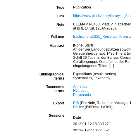
Publication
Type
https://www.biodiversitylibrary.org
Link
CLEMAM P0480. Plate V in attached pd
Note
at BHL (J. Gil, 12JAN2023),
Eschscholtz1825_Reise von Kronstadt
Full text
[None. Starts:]
Abstract
An der vier Landungsplätzen sowohl
Gelegenheit gehabt, 1430 Thierarten
Schiff 26 Tage, in der Bai von Conce
Corallengruppe Otdia (einer der Rum
eingefangenen Thiere:[...]
Expeditions (results series)
Bibliographical
Systematics, Taxonomy
terms
Annelida
Taxonomic
Hydrozoa
terms
Polychaeta
RIS
(EndNote, Reference Manager, P
Export
BibTex
(BibDesk, LaTeX)
Sessions
Date
2013-01-12 18:30:12Z
2013-01-22 10:22:55Z