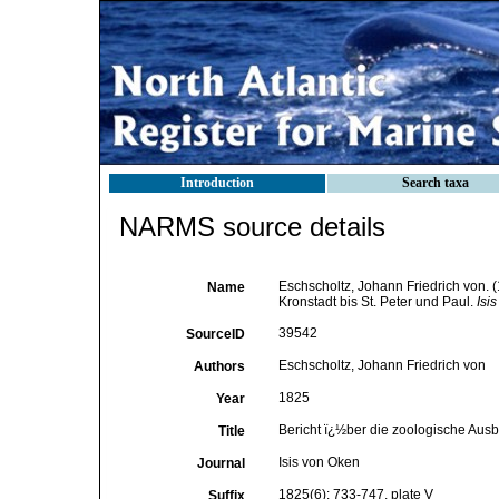
Introduction
Search taxa
NARMS source details
Eschscholtz, Johann Friedrich von. 
Name
Kronstadt bis St. Peter und Paul.
Isi
39542
SourceID
Eschscholtz, Johann Friedrich von
Authors
1825
Year
Bericht ï¿½ber die zoologische Ausb
Title
Isis von Oken
Journal
1825(6): 733-747, plate V
Suffix