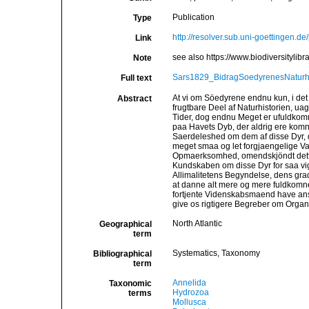
Publication
Type
http://resolver.sub.uni-goettingen
Link
see also https://www.biodiversitylibr
Note
Sars1829_BidragSoedyrenesNaturhis
Full text
At vi om Söedyrene endnu kun, i det 
Abstract
frugtbare Deel af Naturhistorien, ua
Tider, dog endnu Meget er ufuldkom
paa Havets Dyb, der aldrig ere komne
Saerdeleshed om dem af disse Dyr, d
meget smaa og let forgjaengelige Vae
Opmaerksomhed, omendskjöndt dette 
Kundskaben om disse Dyr for saa vigt
Allimalitetens Begyndelse, dens grad
at danne alt mere og mere fuldkomn
fortjente Videnskabsmaend have anstil
give os rigtigere Begreber om Organ
North Atlantic
Geographical
term
Systematics, Taxonomy
Bibliographical
term
Annelida
Taxonomic
Hydrozoa
terms
Mollusca