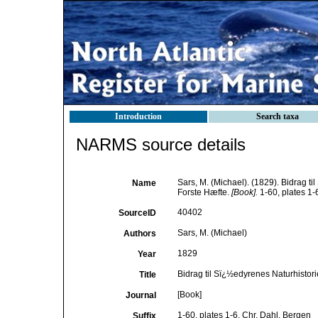
Introduction
Search taxa
NARMS source details
Sars, M. (Michael). (1829). Bidrag ti
Name
Forste Hæfte.
[Book].
1-60, plates 1-
40402
SourceID
Sars, M. (Michael)
Authors
1829
Year
Bidrag til Sï¿½edyrenes Naturhistori
Title
[Book]
Journal
1-60, plates 1-6, Chr. Dahl, Bergen
Suffix