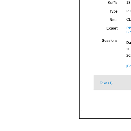
13 
Suffix
Pu
Type
CL
Note
RI
Export
Bi
Sessions
Da
20
20
[Ba
Taxa (1)