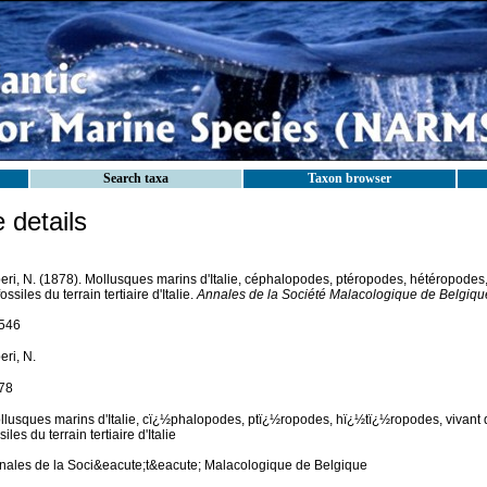
Search taxa
Taxon browser
details
beri, N. (1878). Mollusques marins d'Italie, céphalopodes, ptéropodes, hétéropodes,
fossiles du terrain tertiaire d'Italie.
Annales de la Société Malacologique de Belgiqu
546
eri, N.
78
llusques marins d'Italie, cï¿½phalopodes, ptï¿½ropodes, hï¿½tï¿½ropodes, vivant 
siles du terrain tertiaire d'Italie
nales de la Soci&eacute;t&eacute; Malacologique de Belgique