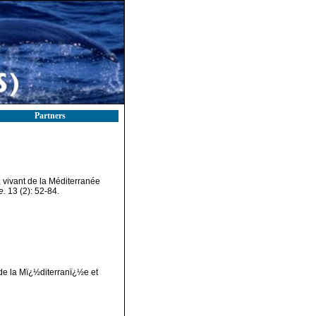
Partners
 vivant de la Méditerranée
e.
13 (2): 52-84.
de la Mï¿½diterranï¿½e et