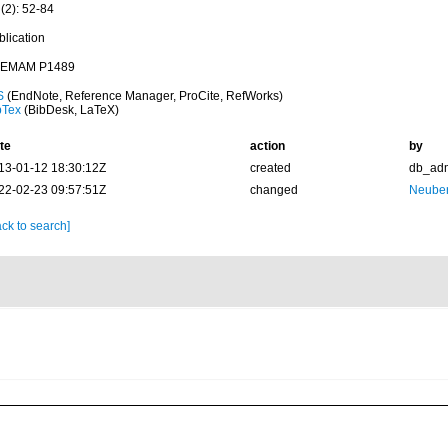
(2): 52-84
blication
EMAM P1489
S
(EndNote, Reference Manager, ProCite, RefWorks)
bTex
(BibDesk, LaTeX)
te
action
by
13-01-12 18:30:12Z
created
db_ad
22-02-23 09:57:51Z
changed
Neuber
ck to search]