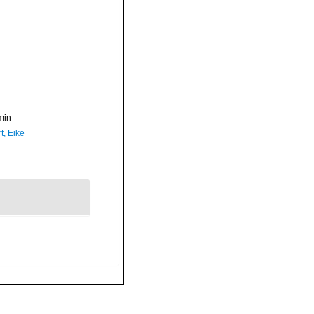
min
t, Eike