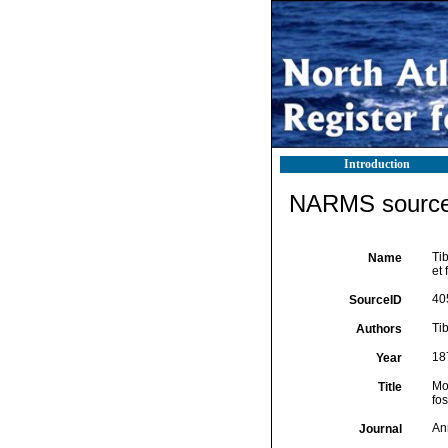
Introduction
NARMS source 
Ti
Name
et 
40
SourceID
Tib
Authors
18
Year
Mo
Title
fos
An
Journal