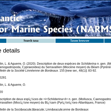
Search taxa
Taxon browser
details
lin, L. & Aguerre, O. (2020). Description de deux espèces de
Schilderina
n. gen. (M
enogastropoda, Cypraeoidea) du Serravallien (Miocène moyen) du Béarn (Pyrénées
lletin de la Société Linnéenne de Bordeaux.
155 [new ser., 48(1)]: 83-92.
6281
in, L. & Aguerre, O.
20
scription de deux espï¿½ces de <i>Schilderina</i> n. gen. (Mollusca, Caenogastr
rravallien (Miocï¿½ne moyen) du Bï¿½arn (Pyrï¿½nï¿½es-Atlantiques, France)
lletin de la Soci&eacute;t&eacute; Linn&eacute;enne de Bordeaux