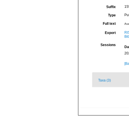
155
Suffix
Pu
Type
Full text
Ava
RI
Export
Bi
Sessions
Da
20
[Ba
Taxa (3)