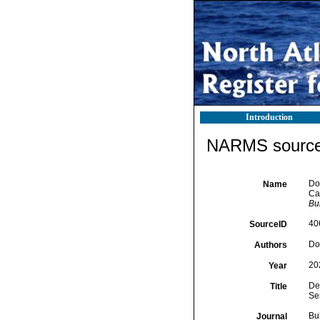
Introduction
NARMS source 
Do
Name
Ca
Bu
40
SourceID
Dol
Authors
20
Year
De
Title
Se
Bu
Journal