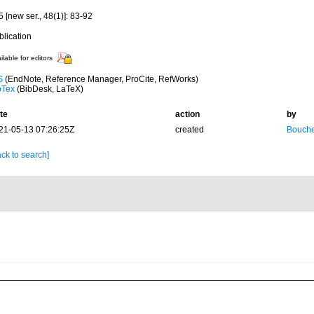
 [new ser., 48(1)]: 83-92
blication
ilable for editors
S
(EndNote, Reference Manager, ProCite, RefWorks)
bTex
(BibDesk, LaTeX)
te
action
by
21-05-13 07:26:25Z
created
Bouche
ck to search]