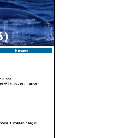
Partners
ollusca,
-Atlantiques, France).
opoda, Cypraeoidea) du